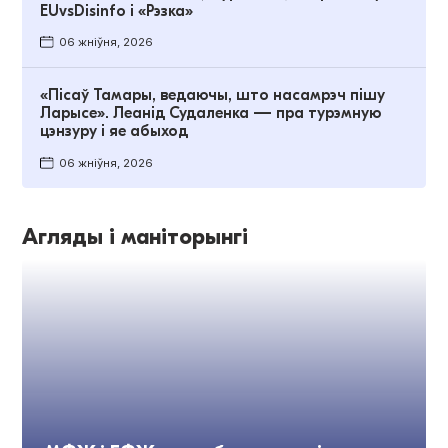
EUvsDisinfo і «Рэзка»
06 жніўня, 2026
«Пісаў Тамары, ведаючы, што насамрэч пішу
Ларысе». Леанід Судаленка — пра турэмную
цэнзуру і яе абыход
06 жніўня, 2026
Агляды і маніторынгі