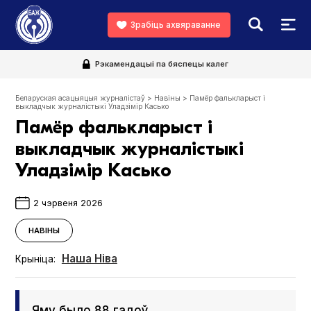
Зрабіць ахвяраванне
Рэкамендацыі па бяспецы калег
Беларуская асацыяцыя журналістаў
>
Навіны
>
Памёр фалькларыст і
выкладчык журналістыкі Уладзімір Касько
Памёр фалькларыст і
выкладчык журналістыкі
Уладзімір Касько
2 чэрвеня 2026
НАВІНЫ
Наша Ніва
Крыніца:
Яму было 88 гадоў.