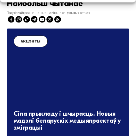
Найбольш чытанае
Падпісвайцеся на нашыя навіны в сацяльных сетках
АКЦЭНТЫ
Сіла прыкладу і шчырасць. Новыя
мадэлі беларускіх медыяпраектаў у
эміграцыі