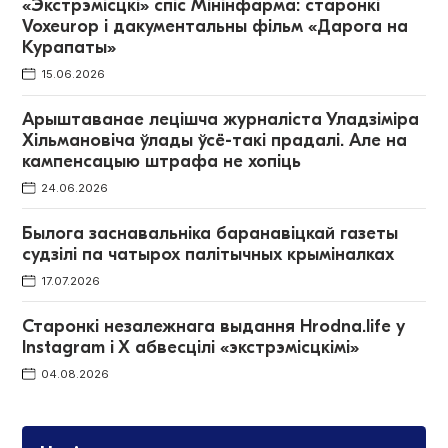
«Экстрэмісцкі» спіс Мінінфарма: старонкі
Voxeurop і дакументальны фільм «Дарога на
Курапаты»
15.06.2026
Арыштаванае лецішча журналіста Уладзіміра
Хільмановіча ўлады ўсё-такі прадалі. Але на
кампенсацыю штрафа не хопіць
24.06.2026
Былога заснавальніка баранавіцкай газеты
судзілі па чатырох палітычных крыміналках
17.07.2026
Старонкі незалежнага выдання Hrodna.life у
Instagram і Х абвесцілі «экстрэмісцкімі»
04.08.2026