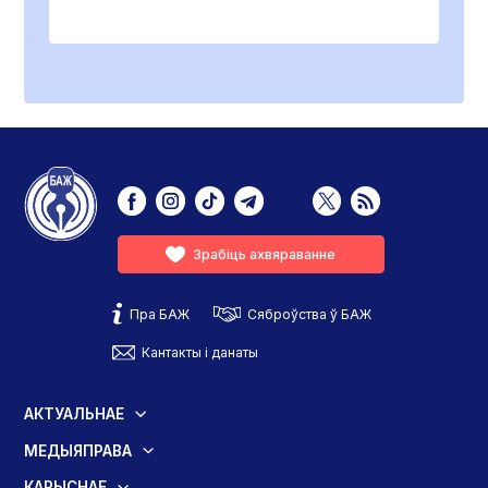
Зрабіць ахвяраванне
Пра БАЖ
Сяброўства ў БАЖ
Кантакты і данаты
АКТУАЛЬНАЕ
МЕДЫЯПРАВА
КАРЫСНАЕ