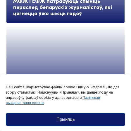
МФЖ і ЕФЖ патрабуюць спыніць
пераслед беларускіх журналістаў, які
цягнецца ўжо шэсць гадоў
Наш сайт выкарыстоўвае файлы cookie і іншую інфармацыю для
Праваабаронцы прызналі Юрыя
збору статыстыкі. Націснуўшы «Прыняць», вы даяце згоду на
Трашчынскага палітвязнем
апрацоўку файлаў cookie у адпаведнасці з
Палітыкай
выкарыстання cookie
.
Прыняць