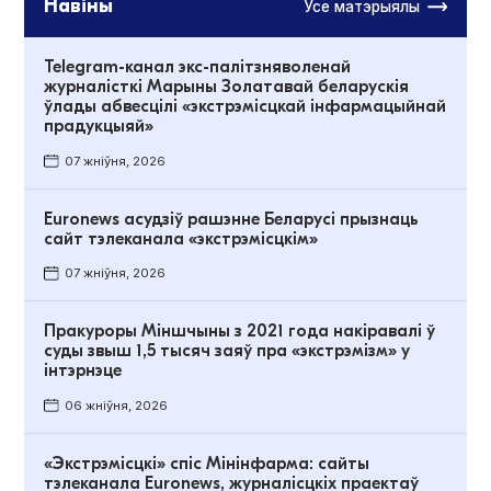
Навіны
Усе матэрыялы
Telegram-канал экс-палітзняволенай
журналісткі Марыны Золатавай беларускія
ўлады абвесцілі «экстрэмісцкай інфармацыйнай
прадукцыяй»
07 жніўня, 2026
Euronews асудзіў рашэнне Беларусі прызнаць
сайт тэлеканала «экстрэмісцкім»
07 жніўня, 2026
Пракуроры Міншчыны з 2021 года накіравалі ў
суды звыш 1,5 тысяч заяў пра «экстрэмізм» у
інтэрнэце
06 жніўня, 2026
«Экстрэмісцкі» спіс Мінінфарма: сайты
тэлеканала Euronews, журналісцкіх праектаў