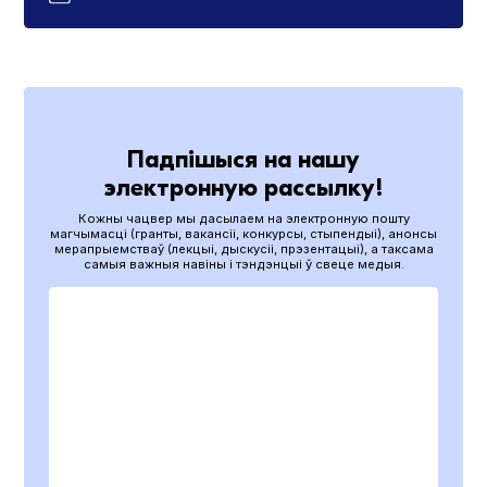
Падпішыся на нашу
электронную рассылку!
Кожны чацвер мы дасылаем на электронную пошту
магчымасці (гранты, вакансіі, конкурсы, стыпендыі), анонсы
мерапрыемстваў (лекцыі, дыскусіі, прэзентацыі), а таксама
самыя важныя навіны і тэндэнцыі ў свеце медыя.