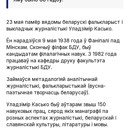
23 мая памёр вядомы беларускі фалькларыст і
выкладчык журналістыкі Уладзімір Касько.
Ён нарадзіўся 9 мая 1938 года ў Фаніпалі пад
Мінскам. Скончыў філфак БДУ, быў
кандыдатам філалагічных навук. З 1982 года
працаваў на кафедры друку факультэта
журналістыкі БДУ.
Займаўся метадалогіяй аналітычнай
журналістыкі, фалькларыстыкай (вусна-
паэтычная творчасць беларусаў).
Уладзімір Касько быў аўтарам звыш 150
навуковых прац, сярод якіх манаграфіі па
розных аспектах журналістыкі, беларускай і
славянскай культуры, літаратуры і мовы.