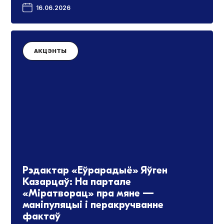
16.06.2026
АКЦЭНТЫ
Рэдактар «Еўрарадыё» Яўген
Казарцаў: На партале
«Міратворац» пра мяне —
маніпуляцыі і перакручванне
фактаў