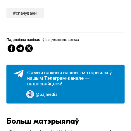
#спачуванні
Падзяліцца навінамі ў сацыяльных сетках
Самыя важныя навіны і матэрыялы ў
нашым Тэлеграм-канале —
падпісвайцеся!
@bajmedia
Больш матэрыялаў