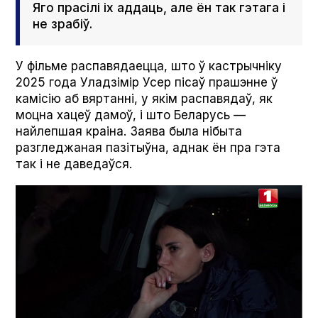
Яго прасілі іх аддаць, але ён так гэтага і
не зрабіў.
У фільме распавядаецца, што ў кастрычніку
2025 года Уладзімір Усер пісаў прашэнне ў
камісію аб вяртанні, у якім распавядаў, як
моцна хацеў дамоў, і што Беларусь —
найлепшая краіна. Заява была нібыта
разгледжаная пазітыўна, аднак ён пра гэта
так і не даведаўся.