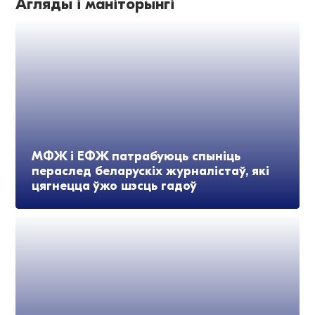
Агляды і маніторынгі
МФЖ і ЕФЖ патрабуюць спыніць
пераслед беларускіх журналістаў, які
цягнецца ўжо шэсць гадоў