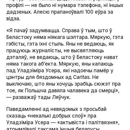
профілі — не было ні нумара тэлефона, ні іншых
дадзеных. Алесю прапаноўвалі 100 еўра за
відэа.
«Я пачаў задумвацца. Справа ў тым, што ў
Беластоку няма ніякага шэлтара. Мяркую, гэта
гэбісты, гэта іхні стыль. Яны не ведаюць, як
працуюць журналісты, не высвятляюць
дэталяў, не ведаюць, што ў Беластоку нават
няма такога аб’екта. Мяркую, яны капаюць
пад Уладзіміра Усера, які надоечы памёр у
цэнтры для бяздомных ад Car­i­tas. Не
выключаю, што яны хочуць зрабіць сюжэт пра
тое, як Польшча давяла чалавека да смерці»,
— разважаў тады Ляўчук.
Паведамленні ад невядомых з просьбай
сказаць «некалькі добрых слоў» пра
Уладзіміра Усера — «актывіста і палітвязня»,
атрымлівалі таксама іншыя беларусы.