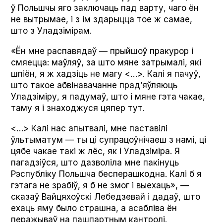
ў Польшчы яго заключаць пад варту, чаго ён
не вытрымае, і з ім здарыцца тое ж самае,
што з Уладзімірам.
«Ён мне распавядаў — прыйшоў пракурор і
смяецца: маўляў, за што мяне затрымалі, які
шпіён, я ж хадзіць не магу <…>. Калі я пачуў,
што такое абвінавачанне прад’яўляюць
Уладзіміру, я падумаў, што і мяне гэта чакае,
таму я і знаходжуся цяпер тут.
<…> Калі нас апытвалі, мне паставілі
ўльтыматум — ты ці супрацоўнічаеш з намі, ці
цябе чакае такі ж лёс, як і Уладзіміра. Я
пагадзіўся, што дазволіла мне пакінуць
Рэспубліку Польшча бесперашкодна. Калі б я
гэтага не зрабіў, я б не змог і выехаць», —
сказаў Вайцяхоўскі Лебедзевай і дадаў, што
ехаць яму было страшна, а асабліва ён
перажываў на пашпартным кантролі.