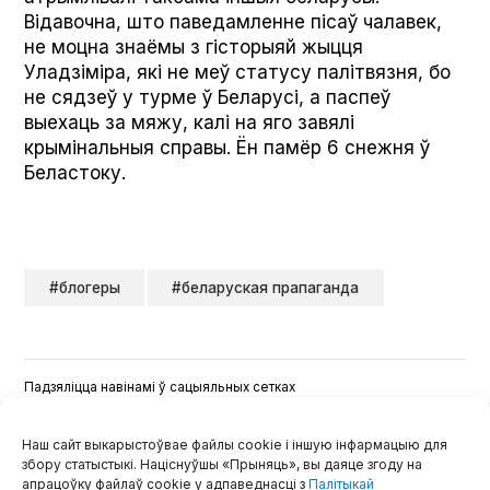
Відавочна, што паведамленне пісаў чалавек,
не моцна знаёмы з гісторыяй жыцця
Уладзіміра, які не меў статусу палітвязня, бо
не сядзеў у турме ў Беларусі, а паспеў
выехаць за мяжу, калі на яго завялі
крымінальныя справы. Ён памёр 6 снежня ў
Беластоку.
#блогеры
#беларуская прапаганда
Падзяліцца навінамі ў сацыяльных сетках
Наш сайт выкарыстоўвае файлы cookie і іншую інфармацыю для
збору статыстыкі. Націснуўшы «Прыняць», вы даяце згоду на
апрацоўку файлаў cookie у адпаведнасці з
Палітыкай