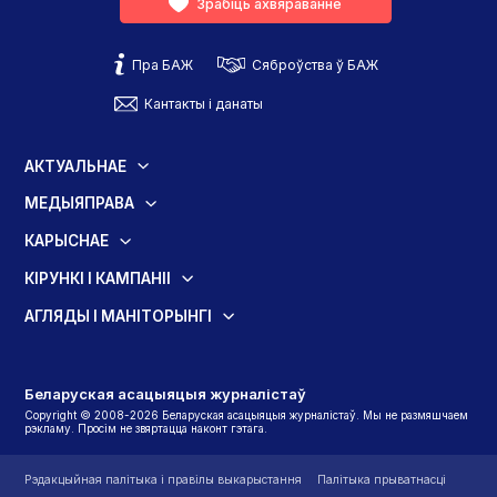
Зрабіць ахвяраванне
Пра БАЖ
Сяброўства ў БАЖ
Кантакты і данаты
АКТУАЛЬНАЕ
МЕДЫЯПРАВА
КАРЫСНАЕ
КІРУНКІ І КАМПАНІІ
АГЛЯДЫ І МАНІТОРЫНГІ
Беларуская асацыяцыя журналістаў
Copyright © 2008-2026 Беларуская асацыяцыя журналістаў. Мы не размяшчаем
рэкламу. Просім не звяртацца наконт гэтага.
Рэдакцыйная палітыка і правілы выкарыстання
Палітыка прыватнасці