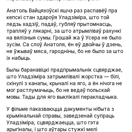
Анатоль Вайцяхоўскі яшчэ раз распавёў пра
кепскі стан здароўя Уладзіміра, што той
ледзь хадзіў, падаў, губляў прытомнасць,
трапляў у лякарні, за што атрымліваў рахункі
на вялізныя сумы. Грошай жа ў Усера не было
зусім. Са слоў Анатоля, ён еў двойчы ў дзень,
не ўжываў мяса, гародніны, бо не было за што
іх набыць.
Былы баранавіцкі прадпрымальнік сцвярджае,
што Уладзіміра затрымлівалі жорстка — білі,
скінулі з канапы, крычалі на яго, а ён нічога не
мог растлумачыць, бо не ведаў польскай
мовы. Тады для яго выклікалі перакладчыка.
У фільме паказваюцца дакументы нібыта з
крымінальнай справы, заведзенай супраць
Уладзіміра, сцвярджаецца, што гэта
арыгіналы, і што аўтары стужкі мелі