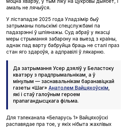
моцна хварэў, у тым ліку на цукровы дыябет, і
амаль не лячыўся.
У лістападзе 2025 года Уладзімір быў
затрыманы польскімі спецслужбамі па
падазрэнні ў шпіянажы. Суд абраў у якасці
меры стрымання забарону на выезд з краіны,
аднак пад варту бабруйца браць не сталі праз
стан яго здароўя, а адправілі ў лякарню.
Да затрымання Усер дзяліў у Беластоку
кватэру з прадпрымальнікам, а ў
мінулым — заснавальнікам баранавіцкай
газеты «Шаг»
Анатолем Вайцяхоўскім
,
які і стаў галоўным героем
прапагандысцкага фільма.
Для тэлеканала «Беларусь 1» Вайцяхоўскі
распавядае пра тое, у якіх нібыта жахлівых