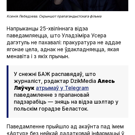
Ксенія Лебедзева. Скрыншот прапагандыстскага фільма
Напрыканцы 25-хвіліннага відэа
паведамляецца, што Уладзіміра Усера
дагэтуль не пахавалі: пракуратура не аддае
ягонае цела, аднак не ўдакладняецца, якая
менавіта і з якіх прычын.
У снежні БАЖ распавядаў, што
журналіст, рэдактар Dzik­Me­dia
Алесь
Ляўчук
атрымаў у Telegram
паведамленне з прапановай
падзарабіць — зняць на відэа шэлтар у
польскім горадзе Беласток.
Паведамленне прыйшло ад акаўнта пад імем
«Артур» без нейкай дадатковай інфармацыі ў