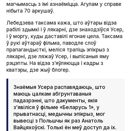
магчымасць з імі азнаёміцца. Агулам у справе
нібыта 70 аркушаў.
Лебедзева таксама кажа, што аўтары відэа
рабілі здымкі і ў лякарні, дзе знаходзіўся Усер,
і ў моргу, куды даставілі ягонае цела. Таксама
ў рукі аўтараў фільма, паводле слоў
прапагандысткі, меліся трапіць эпікрыз з
лякарні, дзе ляжаў Усер, і выпісаныя яму
рэцэпты. На відэа з’яўляюцца і кадры з
кватэры, дзе жыў блогер.
Знаёмыя Усера распавядаюць, што
маюць цалкам абгрунтаваныя
падазрэнні, што дакументы, якія
з’явіліся ў фільме «Беларусь 1», у
прыватнасці, медычны эпікрыз, мог
вывесці з Польшчы як раз Анатоль
Вайцяхоўскі. Толькі ён меў доступ да іх.