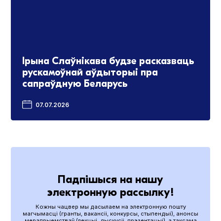
Ірына Слаўнікава будзе расказваць
рускамоўнай аўдыторыі пра
сапраўдную Беларусь
07.07.2026
Падпішыся на нашу
электронную рассылку!
Кожны чацвер мы дасылаем на электронную пошту
магчымасці (гранты, вакансіі, конкурсы, стыпендыі), анонсы
мерапрыемстваў (лекцыі, дыскусіі, прэзентацыі), а таксама