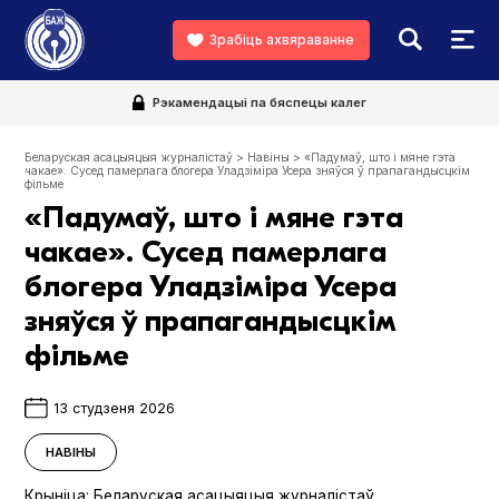
Зрабіць ахвяраванне
Рэкамендацыі па бяспецы калег
Беларуская асацыяцыя журналістаў
>
Навіны
>
«Падумаў, што і мяне гэта
чакае». Сусед памерлага блогера Уладзіміра Усера зняўся ў прапагандысцкім
фільме
«Падумаў, што і мяне гэта
чакае». Сусед памерлага
блогера Уладзіміра Усера
зняўся ў прапагандысцкім
фільме
13 студзеня 2026
НАВІНЫ
Крыніца:
Беларуская асацыяцыя журналістаў