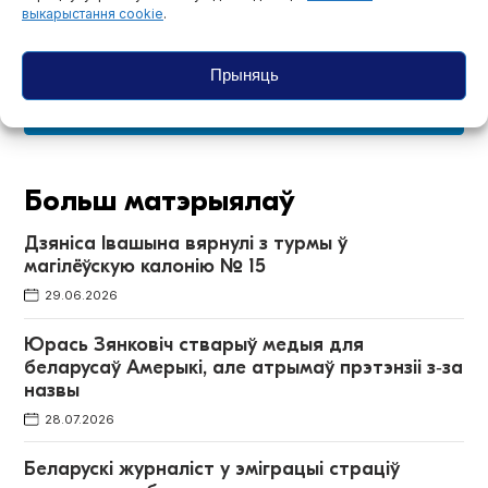
выкарыстання cookie
.
Самыя важныя навіны і матэрыялы ў
нашым Тэлеграм-канале —
падпісвайцеся!
Прыняць
@bajmedia
Больш матэрыялаў
Дзяніса Івашына вярнулі з турмы ў
магілёўскую калонію № 15
29.06.2026
Юрась Зянковіч стварыў медыя для
беларусаў Амерыкі, але атрымаў прэтэнзіі з‑за
назвы
28.07.2026
Беларускі журналіст у эміграцыі страціў