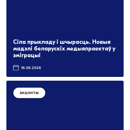
Сіла прыкладу і шчырасць. Новыя
мадэлі беларускіх медыяпраектаў у
эміграцыі
16.06.2026
АКЦЭНТЫ