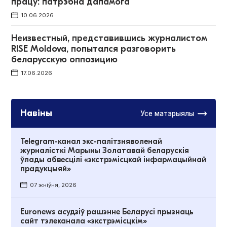
працу: патрэбна дапамога
10.06.2026
Неизвестный, представившись журналистом
RISE Moldova, попытался разговорить
беларусскую оппозицию
17.06.2026
Навіны
Усе матэрыялы
Telegram-канал экс-палітзняволенай
журналісткі Марыны Золатавай беларускія
ўлады абвесцілі «экстрэмісцкай інфармацыйнай
прадукцыяй»
07 жніўня, 2026
Euronews асудзіў рашэнне Беларусі прызнаць
сайт тэлеканала «экстрэмісцкім»