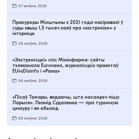
07 жніўня, 2026
Пракуроры Міншчыны з 2021 года накіравалі ў
суды звыш 1,5 тысяч заяў пра «экстрэмізм» у
інтэрнэце
06 жніўня, 2026
«Экстрэмісцкі» спіс Мінінфарма: сайты
тэлеканала Euronews, журналісцкіх праектаў
EUvsDisinfo і «Рэзка»
06 жніўня, 2026
«Пісаў Тамары, ведаючы, што насамрэч пішу
Ларысе». Леанід Судаленка — пра турэмную
цэнзуру і яе абыход
06 жніўня, 2026