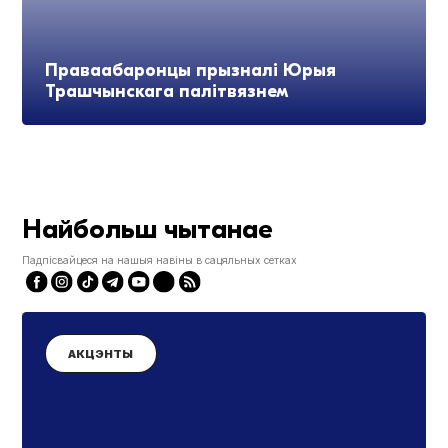
Праваабаронцы прызналі Юрыя
Трашчынскага палітвязнем
Найбольш чытанае
Падпісвайцеся на нашыя навіны в сацяльных сетках
АКЦЭНТЫ