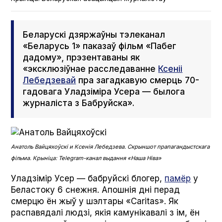
Беларускі дзяржаўны тэлеканал
«Беларусь 1» паказаў фільм «Пабег
дадому», прэзентаваны як
«эксклюзіўнае расследаванне
Ксеніі
Лебедзевай
пра загадкавую смерць 70-
гадовага Уладзіміра Усера — былога
журналіста з Бабруйска».
Анатоль Вайцяхоўскі и Ксенія Лебедзева. Скрыншот прапагандыстскага
фільма. Крыніца: Telegram-канал выдання «Наша Ніва»
Уладзімір Усер — бабруйскі блогер,
памёр
у
Беластоку 6 снежня. Апошнія дні перад
смерцю ён жыў у шэлтары «Car­i­tas». Як
распавядалі людзі, якія камунікавалі з ім, ён