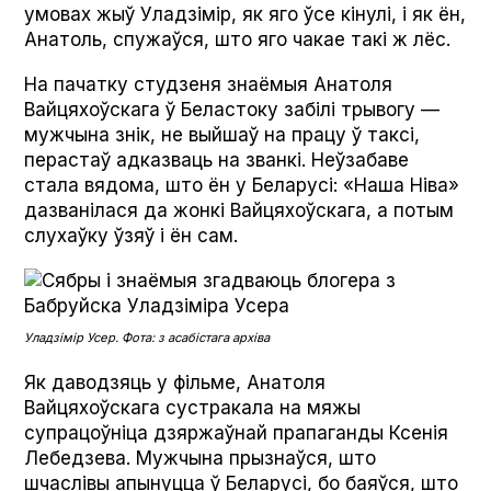
умовах жыў Уладзімір, як яго ўсе кінулі, і як ён,
Анатоль, спужаўся, што яго чакае такі ж лёс.
На пачатку студзеня знаёмыя Анатоля
Вайцяхоўскага ў Беластоку забілі трывогу —
мужчына знік, не выйшаў на працу ў таксі,
перастаў адказваць на званкі. Неўзабаве
стала вядома, што ён у Беларусі: «Наша Ніва»
дазванілася да жонкі Вайцяхоўскага, а потым
слухаўку ўзяў і ён сам.
Уладзімір Усер. Фота: з асабістага архіва
Як даводзяць у фільме, Анатоля
Вайцяхоўскага сустракала на мяжы
супрацоўніца дзяржаўнай прапаганды Ксенія
Лебедзева. Мужчына прызнаўся, што
шчаслівы апынуцца ў Беларусі, бо баяўся, што