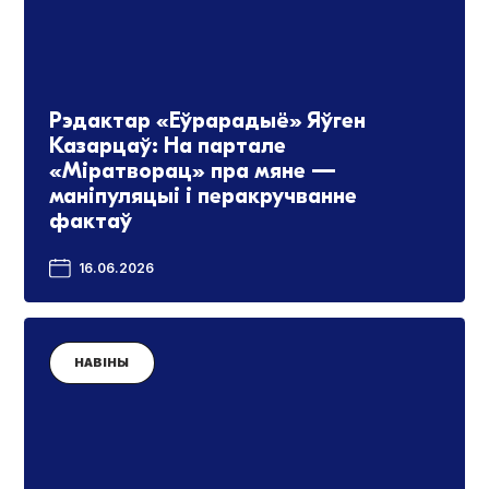
Рэдактар «Еўрарадыё» Яўген
Казарцаў: На партале
«Міратворац» пра мяне —
маніпуляцыі і перакручванне
фактаў
16.06.2026
НАВІНЫ