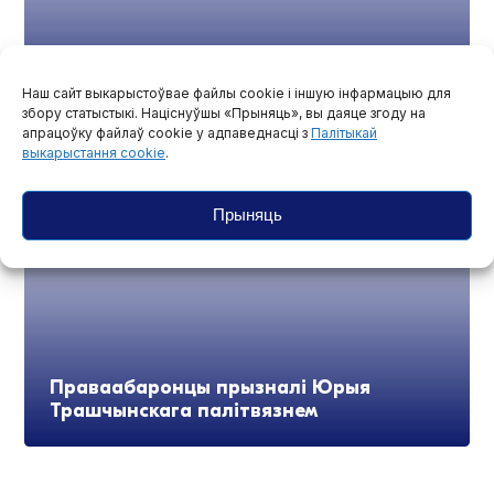
МФЖ і ЕФЖ патрабуюць спыніць
пераслед беларускіх журналістаў, які
Наш сайт выкарыстоўвае файлы cookie і іншую інфармацыю для
цягнецца ўжо шэсць гадоў
збору статыстыкі. Націснуўшы «Прыняць», вы даяце згоду на
апрацоўку файлаў cookie у адпаведнасці з
Палітыкай
выкарыстання cookie
.
Прыняць
Праваабаронцы прызналі Юрыя
Трашчынскага палітвязнем