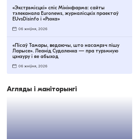
«Экстрэмісцкі» спіс Мінінфарма: сайты
тэлеканала Euronews, журналісцкіх праектаў
EUvsDisinfo і «Рэзка»
06 жніўня, 2026
«Пісаў Тамары, ведаючы, што насамрэч пішу
Ларысе». Леанід Судаленка — пра турэмную
цэнзуру і яе абыход
06 жніўня, 2026
Агляды і маніторынгі