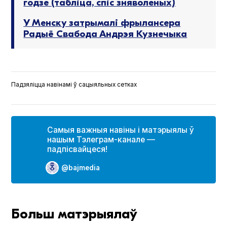
годзе (табліца, спіс зняволеных)
У Менcку затрымалі фрылансера
Радыё Свабода Андрэя Кузнечыка
Падзяліцца навінамі ў сацыяльных сетках
Самыя важныя навіны і матэрыялы ў
нашым Тэлеграм-канале —
падпісвайцеся!
@bajmedia
Больш матэрыялаў