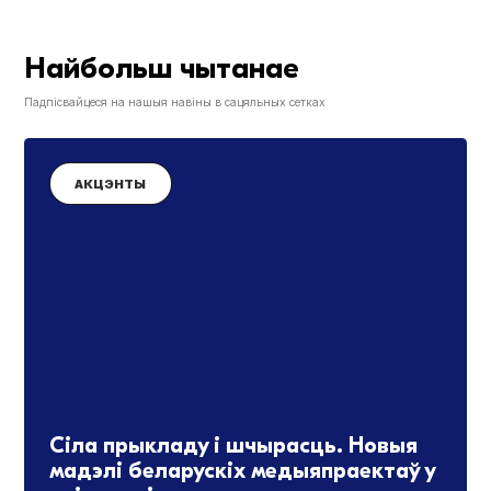
Найбольш чытанае
Падпісвайцеся на нашыя навіны в сацяльных сетках
АКЦЭНТЫ
Сіла прыкладу і шчырасць. Новыя
мадэлі беларускіх медыяпраектаў у