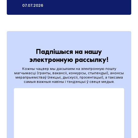
07.07.2026
Падпішыся на нашу
электронную рассылку!
Кожны чацвер мы дасылаем на электронную пошту
магчымасці (гранты, вакансіі, конкурсы, стыпендыі), анонсы
мерапрыемстваў (лекцыі, дыскусіі, прэзентацыі), а таксама
самыя важныя навіны і тэндэнцыі ў свеце медыя.