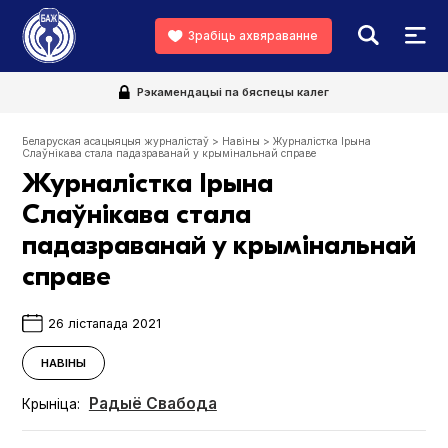
Зрабіць ахвяраванне
Рэкамендацыі па бяспецы калег
Беларуская асацыяцыя журналістаў
>
Навіны
>
Журналістка Ірына
Слаўнікава стала падазраванай у крымінальнай справе
Журналістка Ірына
Слаўнікава стала
падазраванай у крымінальнай
справе
26 лістапада 2021
НАВІНЫ
Радыё Свабода
Крыніца: