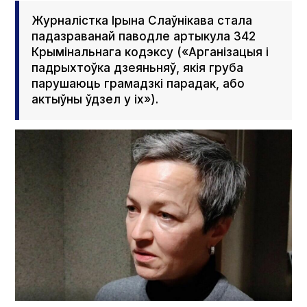
Журналістка Ірына Слаўнікава стала
падазраванай паводле артыкула 342
Крымінальнага кодэксу («Арганізацыя і
падрыхтоўка дзеяньняў, якія груба
парушаюць грамадзкі парадак, або
актыўны ўдзел у іх»).