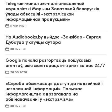
Telegram-канал экс-палітзняволенай
журналісткі Марыны Золатавай беларускія
ўлады абвесцілі «экстрэмісцкай
інфармацыйнай прадукцыяй»
07.08.2026
На Audiobooks.by выйдзе «Занзібар» Сяргея
Дубаўца ў агучцы аўтара
30.07.2026
Google пачала разгортваць пошукавых
агентаў, якія манітораць інтэрнэт за вас 24/7
26.06.2026
«Спроба абмежаваць доступ да надзейнай і
незалежнай інфармацыі». Польскае
інфармагенцтва адрэагавала на
абвінавачванні ў «экстрэмізме»
30.07.2026