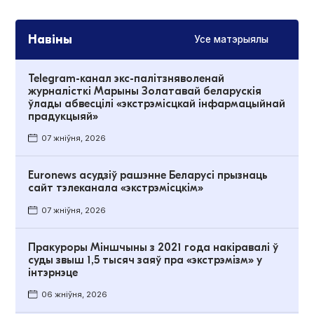
Навіны
Усе матэрыялы
Telegram-канал экс-палітзняволенай
журналісткі Марыны Золатавай беларускія
ўлады абвесцілі «экстрэмісцкай інфармацыйнай
прадукцыяй»
07 жніўня, 2026
Euronews асудзіў рашэнне Беларусі прызнаць
сайт тэлеканала «экстрэмісцкім»
07 жніўня, 2026
Пракуроры Міншчыны з 2021 года накіравалі ў
суды звыш 1,5 тысяч заяў пра «экстрэмізм» у
інтэрнэце
06 жніўня, 2026