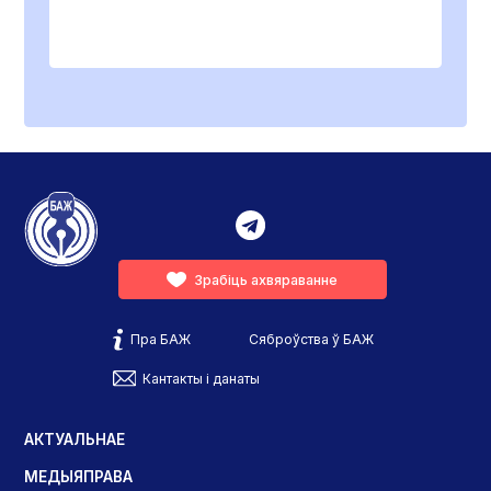
Зрабіць ахвяраванне
Пра БАЖ
Сяброўства ў БАЖ
Кантакты і данаты
АКТУАЛЬНАЕ
МЕДЫЯПРАВА