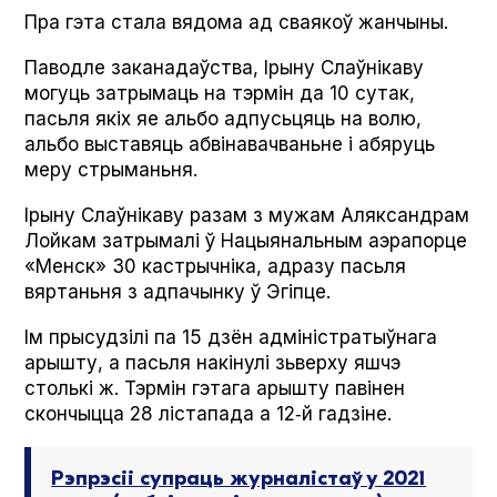
Пра гэта стала вядома ад сваякоў жанчыны.
Паводле заканадаўства, Ірыну Слаўнікаву
могуць затрымаць на тэрмін да 10 сутак,
пасьля якіх яе альбо адпусьцяць на волю,
альбо выставяць абвінавачваньне і абяруць
меру стрыманьня.
Ірыну Слаўнікаву разам з мужам Аляксандрам
Лойкам затрымалі ў Нацыянальным аэрапорце
«Менск» 30 кастрычніка, адразу пасьля
вяртаньня з адпачынку ў Эгіпце.
Ім прысудзілі па 15 дзён адміністратыўнага
арышту, а пасьля накінулі зьверху яшчэ
столькі ж. Тэрмін гэтага арышту павінен
скончыцца 28 лістапада а 12‑й гадзіне.
Рэпрэсіі супраць журналістаў у 2021