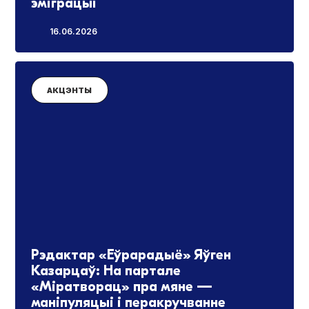
эміграцыі
16.06.2026
АКЦЭНТЫ
Рэдактар «Еўрарадыё» Яўген
Казарцаў: На партале
«Міратворац» пра мяне —
маніпуляцыі і перакручванне