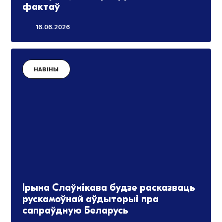
фактаў
16.06.2026
НАВІНЫ
Ірына Слаўнікава будзе расказваць
рускамоўнай аўдыторыі пра
сапраўдную Беларусь