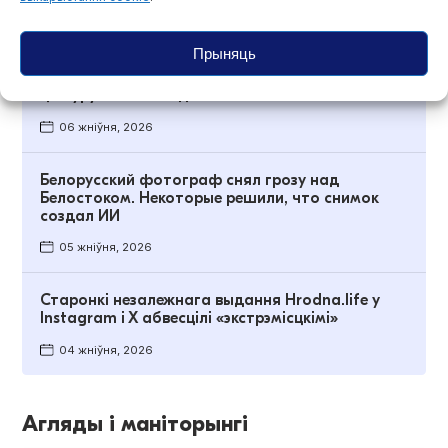
06 жніўня, 2026
Прыняць
«Пісаў Тамары, ведаючы, што насамрэч пішу
Ларысе». Леанід Судаленка — пра турэмную
цэнзуру і яе абыход
06 жніўня, 2026
Белорусский фотограф снял грозу над
Белостоком. Некоторые решили, что снимок
создал ИИ
05 жніўня, 2026
Старонкі незалежнага выдання Hrodna.life у
Instagram і Х абвесцілі «экстрэмісцкімі»
04 жніўня, 2026
Агляды і маніторынгі