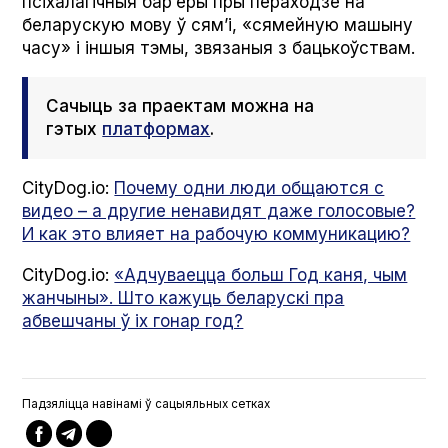
псіхалагічныя бар’еры пры пераходзе на
беларускую мову ў сям’і, «сямейную машыну
часу» і іншыя тэмы, звязаныя з бацькоўствам.
Сачыць за праектам можна на
гэтых
платформах
.
CityDog.io:
Почему одни люди общаются с
видео – а другие ненавидят даже голосовые?
И как это влияет на рабочую коммуникацию?
CityDog.io:
«Адчуваецца больш Год каня, чым
жанчыны». Што кажуць беларускі пра
абвешчаны ў іх гонар год?
Падзяліцца навінамі ў сацыяльных сетках