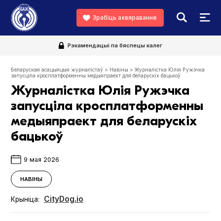
Зрабіць ахвяраванне
Рэкамендацыі па бяспецы калег
Беларуская асацыяцыя журналістаў
>
Навіны
>
Журналістка Юлія Ружэчка
запусціла кросплатформенны медыяпраект для беларускіх бацькоў
Журналістка Юлія Ружэчка
запусціла кросплатформенны
медыяпраект для беларускіх
бацькоў
9 мая 2026
НАВІНЫ
CityDog.io
Крыніца: