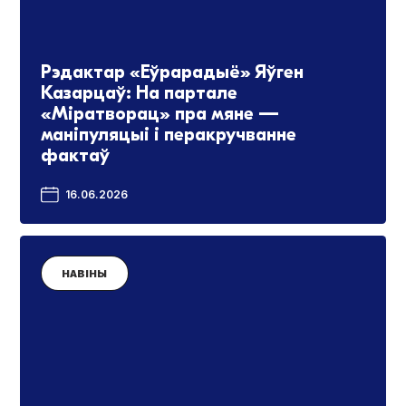
Рэдактар «Еўрарадыё» Яўген
Казарцаў: На партале
«Міратворац» пра мяне —
маніпуляцыі і перакручванне
фактаў
16.06.2026
НАВІНЫ