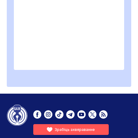
Зрабіць ахвяраванне