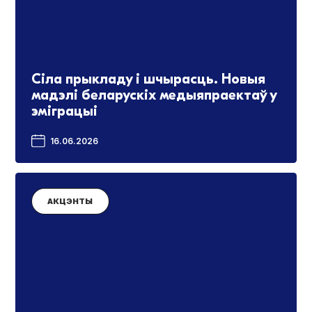
Сіла прыкладу і шчырасць. Новыя
мадэлі беларускіх медыяпраектаў у
эміграцыі
16.06.2026
АКЦЭНТЫ