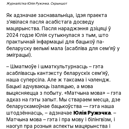
Журналістка Юлія Ружэчка. Скрыншот
Як адзначае заснавальніца, ідэя праекта
з’явілася пасля асабістага досведу
мацярынства. Пасля нараджэння дзіцяці ў
2024 годзе Юлія сутыкнулася з тым, што
практычнай інфармацыі для бацькоў па-
беларуску вельмі мала (асабліва для сем’яў у
эміграцыі).
– Шматмоўе і шматкультурнасць – гэта
асаблівасць кантэксту беларускіх сем’яў,
наша суперсіла. Але ж таксама і чэлендж.
Бацькі адчуваюць ізаляцыю, а мова
выцясняецца з побыту. «Матчына мова» – гэта
адказ на гэты запыт. Мы ствараем месца, дзе
беларускамоўнае бацькоўства — гэта наша
штодзённасць, – адзначае
Юлія Ружэчка
. –
Матчына мова – гэта і пра мову і білінгвізм, і
наогул пра розныя аспекты мацярынства і