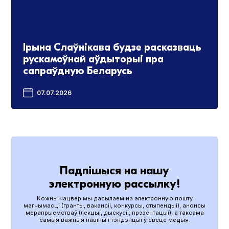
Ірына Слаўнікава будзе расказваць
рускамоўнай аўдыторыі пра
сапраўдную Беларусь
07.07.2026
Падпішыся на нашу
электронную рассылку!
Кожны чацвер мы дасылаем на электронную пошту
магчымасці (гранты, вакансіі, конкурсы, стыпендыі), анонсы
мерапрыемстваў (лекцыі, дыскусіі, прэзентацыі), а таксама
самыя важныя навіны і тэндэнцыі ў свеце медыя.