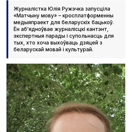
Журналістка Юлія Ружэчка запусціла
«Матчыну мову» – кросплатформенны
медыяпраект для беларускіх бацькоў.
Ён аб’ядноўвае журналісцкі кантэнт,
экспертныя парады і супольнасць для
тых, хто хоча выхоўваць дзяцей з
беларускай мовай і культурай.