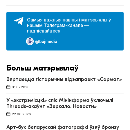
Самыя важныя навіны і матэрыялы ў
нашым Тэлеграм-канале —
падпісвайцеся!
@bajmedia
Больш матэрыялаў
Вяртаецца гістарычны відэапраект «Сармат»
31.07.2026
У «экстрэмісцкі» спіс Мінінфарма ўключылі
Threads-акаўнт «Зеркало. Новости»
22.06.2026
Арт-бук беларускай фатографкі ўзяў бронзу