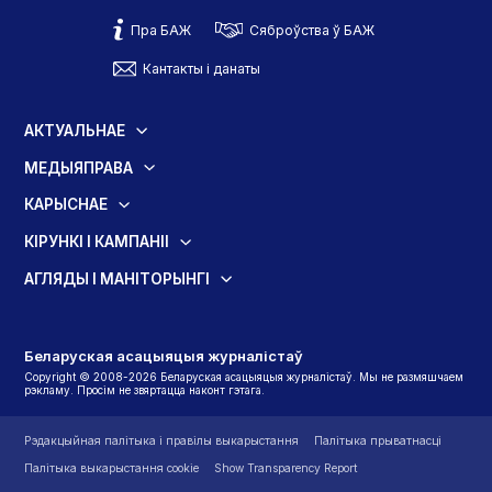
Пра БАЖ
Сяброўства ў БАЖ
Кантакты і данаты
АКТУАЛЬНАЕ
МЕДЫЯПРАВА
КАРЫСНАЕ
КІРУНКІ І КАМПАНІІ
АГЛЯДЫ І МАНІТОРЫНГІ
Беларуская асацыяцыя журналістаў
Copyright © 2008-2026 Беларуская асацыяцыя журналістаў. Мы не размяшчаем
рэкламу. Просім не звяртацца наконт гэтага.
Рэдакцыйная палітыка і правілы выкарыстання
Палітыка прыватнасці
Палітыка выкарыстання cookie
Show Transparency Report