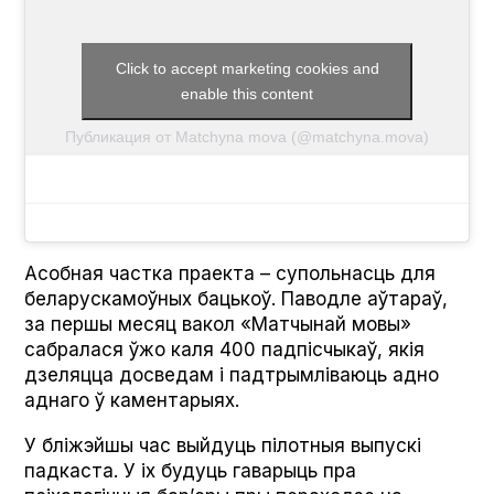
Click to accept marketing cookies and
enable this content
Публикация от Matchy­na mova (@matchyna.mova)
Асобная частка праекта – супольнасць для
беларускамоўных бацькоў. Паводле аўтараў,
за першы месяц вакол «Матчынай мовы»
сабралася ўжо каля 400 падпісчыкаў, якія
дзеляцца досведам і падтрымліваюць адно
аднаго ў каментарыях.
У бліжэйшы час выйдуць пілотныя выпускі
падкаста. У іх будуць гаварыць пра