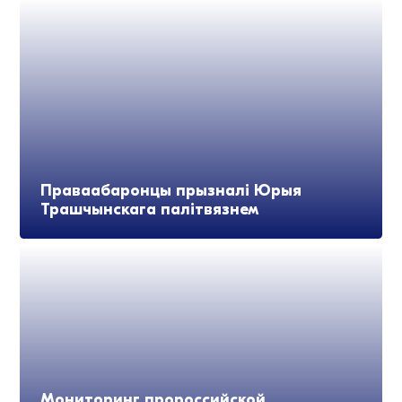
Праваабаронцы прызналі Юрыя
Трашчынскага палітвязнем
Мониторинг пророссийской