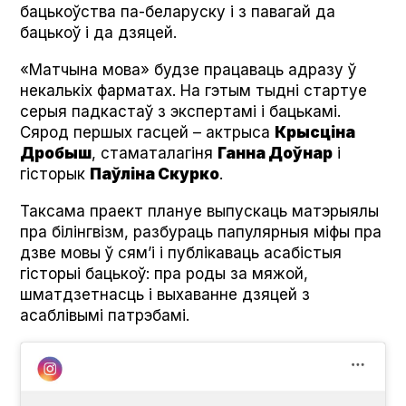
бацькоўства па-беларуску і з павагай да
бацькоў і да дзяцей.
«Матчына мова» будзе працаваць адразу ў
некалькіх фарматах. На гэтым тыдні стартуе
серыя падкастаў з экспертамі і бацькамі.
Сярод першых гасцей – актрыса
Крысціна
Дробыш
, стаматалагіня
Ганна Доўнар
і
гісторык
Паўліна Скурко
.
Таксама праект плануе выпускаць матэрыялы
пра білінгвізм, разбураць папулярныя міфы пра
дзве мовы ў сям’і і публікаваць асабістыя
гісторыі бацькоў: пра роды за мяжой,
шматдзетнасць і выхаванне дзяцей з
асаблівымі патрэбамі.