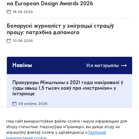
на European Design Awards 2026
18.06.2026
Беларускі журналіст у эміграцыі страціў
працу: патрэбна дапамога
10.06.2026
Навіны
Усе матэрыялы
Пракуроры Міншчыны з 2021 года накіравалі ў
суды звыш 1,5 тысяч заяў пра «экстрэмізм» у
інтэрнэце
06 жніўня, 2026
«Экстрэмісцкі» спіс Мінінфарма: сайты
Наш сайт выкарыстоўвае файлы cookie і іншую інфармацыю для
тэлеканала Euronews, журналісцкіх праектаў
збору статыстыкі. Націснуўшы «Прыняць», вы даяце згоду на
EUvsDisinfo і «Рэзка»
апрацоўку файлаў cookie у адпаведнасці з
Палітыкай
выкарыстання cookie
.