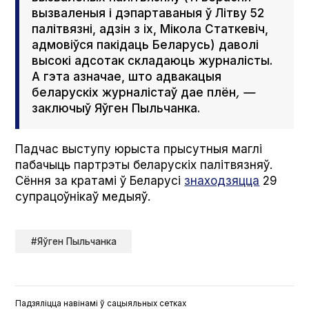
вызваленыя і дэпартаваныя ў Літву 52
палітвязні, адзін з іх, Мікола Статкевіч,
адмовіўся пакідаць Беларусь) даволі
высокі адсотак складаюць журналісты.
А гэта азначае, што адвакацыя
беларускіх журналістаў дае плён
, —
заключыў Яўген Пыльчанка.
Падчас выступу юрыста прысутныя маглі
пабачыць партрэты беларускіх палітвязняў.
Сёння за кратамі ў Беларусі
знаходзяцца
29
супрацоўнікаў медыяў.
#Яўген Пыльчанка
Падзяліцца навінамі ў сацыяльных сетках