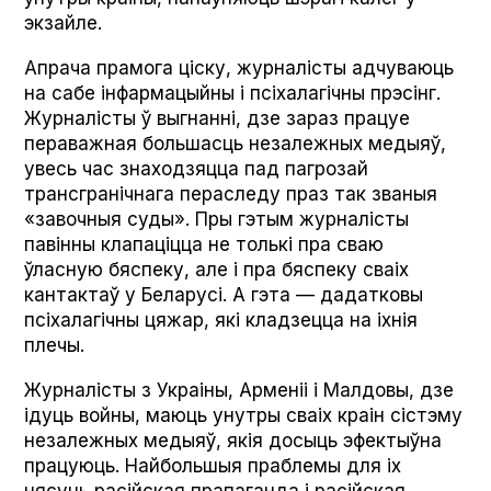
экзайле.
Апрача прамога ціску, журналісты адчуваюць
на сабе інфармацыйны і псіхалагічны прэсінг.
Журналісты ў выгнанні, дзе зараз працуе
пераважная большасць незалежных медыяў,
увесь час знаходзяцца пад пагрозай
трансгранічнага пераследу праз так званыя
«завочныя суды». Пры гэтым журналісты
павінны клапаціцца не толькі пра сваю
ўласную бяспеку, але і пра бяспеку сваіх
кантактаў у Беларусі. А гэта — дадатковы
псіхалагічны цяжар, які кладзецца на іхнія
плечы.
Журналісты з Украіны, Арменіі і Малдовы, дзе
ідуць войны, маюць унутры сваіх краін сістэму
незалежных медыяў, якія досыць эфектыўна
працуюць. Найбольшыя праблемы для іх