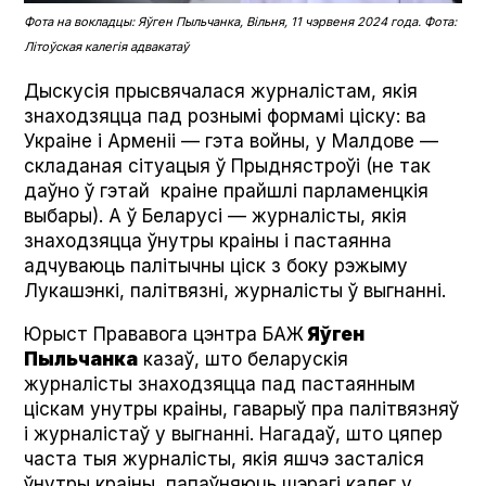
Фота на вокладцы: Яўген Пыльчанка, Вільня, 11 чэрвеня 2024 года. Фота:
Літоўская калегія адвакатаў
Дыскусія прысвячалася журналістам, якія
знаходзяцца пад рознымі формамі ціску: ва
Украіне і Арменіі — гэта войны, у Малдове —
складаная сітуацыя ў Прыднястроўі (не так
даўно ў гэтай краіне прайшлі парламенцкія
выбары). А ў Беларусі — журналісты, якія
знаходзяцца ўнутры краіны і пастаянна
адчуваюць палітычны ціск з боку рэжыму
Лукашэнкі, палітвязні, журналісты ў выгнанні.
Юрыст Прававога цэнтра БАЖ
Яўген
Пыльчанка
казаў, што беларускія
журналісты знаходзяцца пад пастаянным
ціскам унутры краіны, гаварыў пра палітвязняў
і журналістаў у выгнанні. Нагадаў, што цяпер
часта тыя журналісты, якія яшчэ засталіся
ўнутры краіны, папаўняюць шэрагі калег у