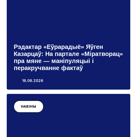
Рэдактар «Еўрарадыё» Яўген
Казарцаў: На партале «Міратворац»
пра мяне — маніпуляцыі і
перакручванне фактаў
16.06.2026
НАВІНЫ