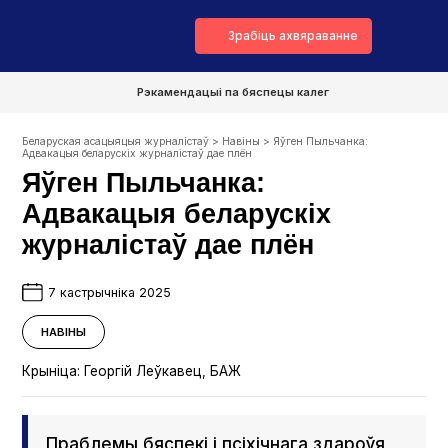
Зрабіць ахвяраванне
Рэкамендацыі па бяспецы калег
Беларуская асацыяцыя журналістаў
>
Навіны
>
Яўген Пыльчанка:
Адвакацыя беларускіх журналістаў дае плён
Яўген Пыльчанка:
Адвакацыя беларускіх
журналістаў дае плён
7 кастрычніка 2025
НАВІНЫ
Крыніца:
Георгій Леўкавец, БАЖ
Праблемы бяспекі і псіхічнага здароўя