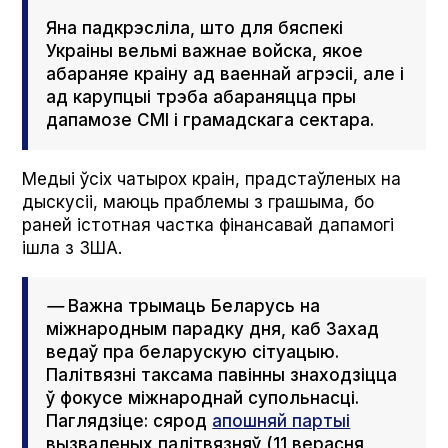
Яна падкрэсліла, што для бяспекі
Украіны вельмі важнае войска, якое
абараняе краіну ад ваеннай агрэсіі, але і
ад карупцыі трэба абараняцца пры
дапамозе СМІ і грамадскага сектара.
Медыі ўсіх чатырох краін, прадстаўленых на
дыскусіі, маюць праблемы з грашыма, бо
раней істотная частка фінансавай дапамогі
ішла з ЗША.
—
Важна трымаць Беларусь на
міжнародным парадку дня, каб Захад
ведаў пра беларускую сітуацыю.
Палітвязні таксама павінны знаходзіцца
ў фокусе міжнароднай супольнасці.
Паглядзіце: сярод
апошняй партыі
вызваленых палітвязняў (11 верасня