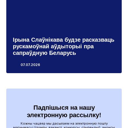
Ірына Слаўнікава будзе расказваць
рускамоўнай аўдыторыі пра
сапраўдную Беларусь
07.07.2026
Падпішыся на нашу
электронную рассылку!
Кожны чацвер мы дасылаем на электронную пошту
магчымасці (гранты, вакансіі, конкурсы, стыпендыі), анонсы