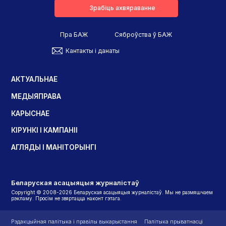
Зрабіць ахвяраванне
Пра БАЖ
Сяброўства ў БАЖ
Кантакты і данаты
АКТУАЛЬНАЕ
МЕДЫЯПРАВА
КАРЫСНАЕ
КІРУНКІ І КАМПАНІІ
АГЛЯДЫ І МАНІТОРЫНГІ
Беларуская асацыяцыя журналістаў
Copyright © 2008-2026 Беларуская асацыяцыя журналістаў. Мы не размяшчаем
рэкламу. Просім не звяртацца наконт гэтага.
Рэдакцыйная палітыка і правілы выкарыстання
Палітыка прыватнасці