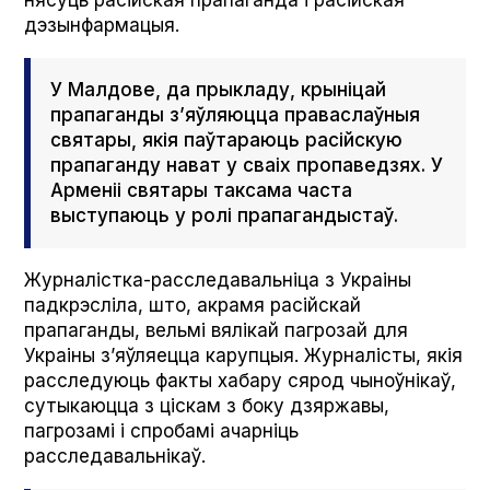
нясуць расійская прапаганда і расійская
дэзынфармацыя.
У Малдове, да прыкладу, крыніцай
прапаганды з’яўляюцца праваслаўныя
святары, якія паўтараюць расійскую
прапаганду нават у сваіх пропаведзях. У
Арменіі святары таксама часта
выступаюць у ролі прапагандыстаў.
Журналістка-расследавальніца з Украіны
падкрэсліла, што, акрамя расійскай
прапаганды, вельмі вялікай пагрозай для
Украіны з’яўляецца карупцыя. Журналісты, якія
расследуюць факты хабару сярод чыноўнікаў,
сутыкаюцца з ціскам з боку дзяржавы,
пагрозамі і спробамі ачарніць
расследавальнікаў.