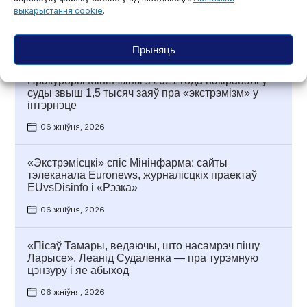
Euronews асудзіў рашэнне Беларусі прызнаць
выкарыстання cookie
.
сайт тэлеканала «экстрэмісцкім»
07 жніўня, 2026
Прыняць
Пракуроры Міншчыны з 2021 года накіравалі ў
суды звыш 1,5 тысяч заяў пра «экстрэмізм» у
інтэрнэце
06 жніўня, 2026
«Экстрэмісцкі» спіс Мінінфарма: сайты
тэлеканала Euronews, журналісцкіх праектаў
EUvsDisinfo і «Рэзка»
06 жніўня, 2026
«Пісаў Тамары, ведаючы, што насамрэч пішу
Ларысе». Леанід Судаленка — пра турэмную
цэнзуру і яе абыход
06 жніўня, 2026