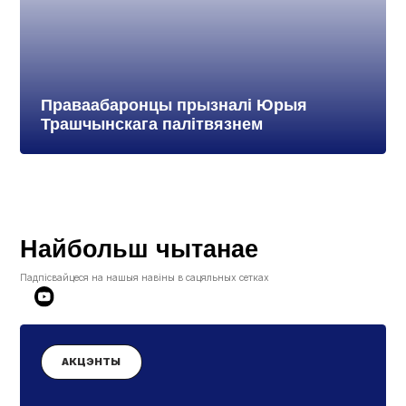
Праваабаронцы прызналі Юрыя
Трашчынскага палітвязнем
Найбольш чытанае
Падпісвайцеся на нашыя навіны в сацяльных сетках
АКЦЭНТЫ