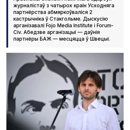
журналістаў з чатырох краін Усходняга
партнёрства абмяркоўваліся 2
кастрычніка ў Стакгольме. Дыскусію
арганізавалі Fojo Media Insti­tute і Forum­
Civ. Абедзве арганізацыі — даўнія
партнёры БАЖ — месцяцца ў Швецыі.