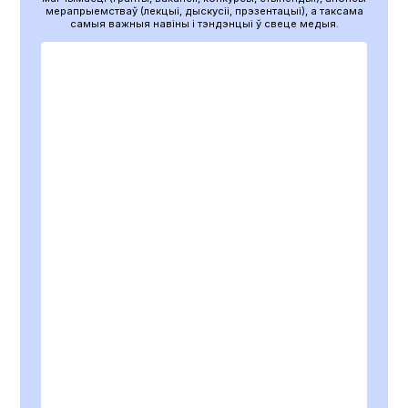
мерапрыемстваў (лекцыі, дыскусіі, прэзентацыі), а таксама
самыя важныя навіны і тэндэнцыі ў свеце медыя.