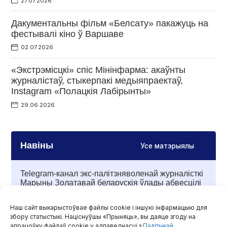
27.07.2026
Дакументальны фільм «Белсату» пакажуць на
фестывалі кіно ў Варшаве
02.07.2026
«Экстрэмісцкі» спіс Мінінфарма: акаўнты
журналістаў, стыкерпакі медыяпраектаў,
Instagram «Полацкiя Лабiрынты»
29.06.2026
Навіны
Усе матэрыялы
Telegram-канал экс-палітзняволенай журналісткі
Марыны Золатавай беларускія ўлады абвесцілі
«экстрэмісцкай інфармацыйнай прадукцыяй»
Наш сайт выкарыстоўвае файлы cookie і іншую інфармацыю для
07 жніўня, 2026
збору статыстыкі. Націснуўшы «Прыняць», вы даяце згоду на
апрацоўку файлаў cookie у адпаведнасці з
Палітыкай