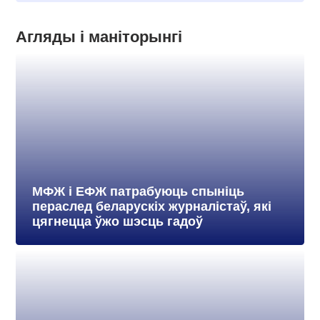
Агляды і маніторынгі
МФЖ і ЕФЖ патрабуюць спыніць
пераслед беларускіх журналістаў, які
цягнецца ўжо шэсць гадоў