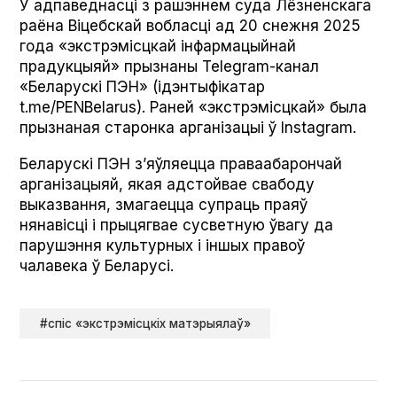
У адпаведнасці з рашэннем суда Лёзненскага
раёна Віцебскай вобласці ад 20 снежня 2025
года «экстрэмісцкай інфармацыйнай
прадукцыяй» прызнаны Telegram-канал
«Беларускi ПЭН» (ідэнтыфікатар
t.me/PENBelarus). Раней «экстрэмісцкай» была
прызнаная старонка арганізацыі ў Insta­gram.
Беларускі ПЭН з’яўляецца праваабарончай
арганізацыяй, якая адстойвае свабоду
выказвання, змагаецца супраць праяў
нянавісці і прыцягвае сусветную ўвагу да
парушэння культурных і іншых правоў
чалавека ў Беларусі.
#спіс «экстрэмісцкіх матэрыялаў»