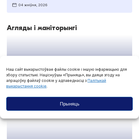
04 жніўня, 2026
Агляды і маніторынгі
Наш сайт выкарыстоўвае файлы cookie і іншую інфармацыю для
збору статыстыкі. Націснуўшы «Прыняць», вы даяце згоду на
апрацоўку файлаў cookie у адпаведнасці з
Палітыкай
выкарыстання cookie
.
Праваабаронцы прызналі Юрыя
Прыняць
Трашчынскага палітвязнем