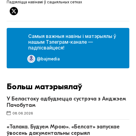
Падзяліцца навінамі ў сацыяльных сетках
Самыя важныя навіны і матэрыялы ў
нашым Тэлеграм-канале —
падпісвайцеся!
@bajmedia
Больш матэрыялаў
У Беластоку адбудзецца сустрэча з Анджэем
Пачобутам
08.06.2026
«Талака. Будуем Мрою». «Белсат» запускае
ўвосень дакументальны серыял