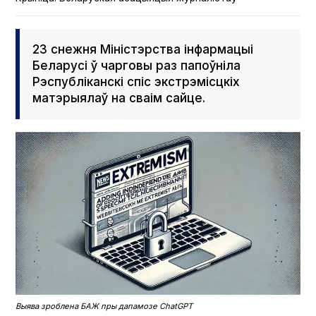
23 снежня Міністэрства інфармацыі
Беларусі ў чарговы раз папоўніла
Рэспубліканскі спіс экстрэмісцкіх
матэрыялаў на сваім сайце.
Выява зроблена БАЖ пры дапамозе Chat­G­PT