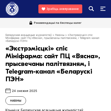
Зрабіць ахвяраванне
Рэкамендацыі па бяспецы калег
Беларуская асацыяцыя журналістаў
>
Навіны
>
«Экстрэмісцкі» спіс
Мініфарма: сайт ПЦ «Вясна», прысвечаны палітвязням, і Telegram-канал
«Беларускi ПЭН»
«Экстрэмісцкі» спіс
Мініфарма: сайт ПЦ «Вясна»,
прысвечаны палітвязням, і
Telegram-канал «Беларускi
ПЭН»
24 снежня 2025
НАВІНЫ
Крыніца:
Беларуская асацыяцыя журналістаў