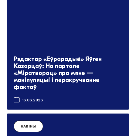
Рэдактар «Еўрарадыё» Яўген
Казарцаў: На партале
«Міратворац» пра мяне —
маніпуляцыі і перакручванне
фактаў
16.06.2026
НАВІНЫ