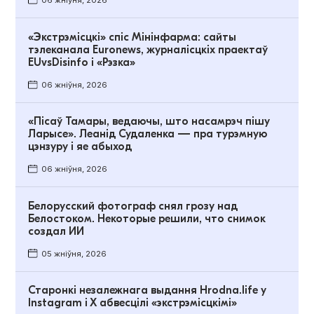
06 жніўня, 2026
«Экстрэмісцкі» спіс Мінінфарма: сайты
тэлеканала Euronews, журналісцкіх праектаў
EUvsDisinfo і «Рэзка»
06 жніўня, 2026
«Пісаў Тамары, ведаючы, што насамрэч пішу
Ларысе». Леанід Судаленка — пра турэмную
цэнзуру і яе абыход
06 жніўня, 2026
Белорусский фотограф снял грозу над
Белостоком. Некоторые решили, что снимок
создал ИИ
05 жніўня, 2026
Старонкі незалежнага выдання Hrodna.life у
Instagram і Х абвесцілі «экстрэмісцкімі»