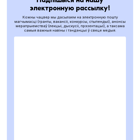
электронную рассылку!
Кожны чацвер мы дасылаем на электронную пошту
магчымасці (гранты, вакансіі, конкурсы, стыпендыі), анонсы
мерапрыемстваў (лекцыі, дыскусіі, прэзентацыі), а таксама
самыя важныя навіны і тэндэнцыі ў свеце медыя.