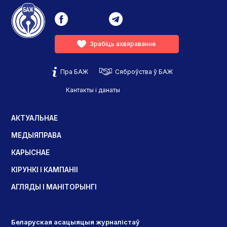
Зрабіць ахвяраванне
Пра БАЖ
Сяброўства ў БАЖ
Кантакты і данаты
АКТУАЛЬНАЕ
МЕДЫЯПРАВА
КАРЫСНАЕ
КІРУНКІ І КАМПАНІІ
АГЛЯДЫ І МАНІТОРЫНГІ
Беларуская асацыяцыя журналістаў