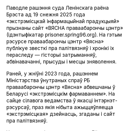
Паводле рашэння суда Ленінскага раёна
Брэста ад 19 снежня 2025 года
«экстрэмісцкай інфармацыйнай прадукцыяй»
прызнаны сайт «ВЯСНА праваабарончы цэнтр»
(ідэнтыфікатар prisoner.spring96.org). На гэтым
рэсурсе праваабарончы цэнтр «Вясна»
публікуе звесткі пра палітвязняў і хронікі іх
пераследу — гісторыі затрыманняў,
абвінавачанні, прысуды і месцы зняволення.
Раней, у жніўні 2023 года, рашэннем
Міністэрства ўнутраных спраў РБ
праваабарончы цэнтр «Вясна» абвешчаны ў
Беларусі «экстрэмісцкім фармаваннем». На
сайце сілавога ведамства ў якасці інтэрнэт-
рэсурсаў, праз якія нібыта ажыццяўляецца
«экстрэмісцкая» дзейнасць, згаданы і сайт
пра палітвязняў.