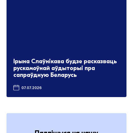
Ірына Слаўнікава будзе расказваць
рускамоўнай аўдыторыі пра
сапраўдную Беларусь
07.07.2026
Падпішыся на нашу