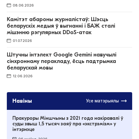
08.06.2026
Камітэт абароны журналістаў: Шэсць
беларускіх медыя ў выгнанні і БАЖ сталі
мішэнню рэгулярных DDoS-атак
01.07.2026
Штучны інтэлект Google Gemini навучылі
сінхроннаму перакладу, ёсць падтрымка
беларускай мовы
12.06.2026
Навіны
Усе матэрыялы
Пракуроры Міншчыны з 2021 года накіравалі ў
суды звыш 1,5 тысяч заяў пра «экстрэмізм» у
інтэрнэце