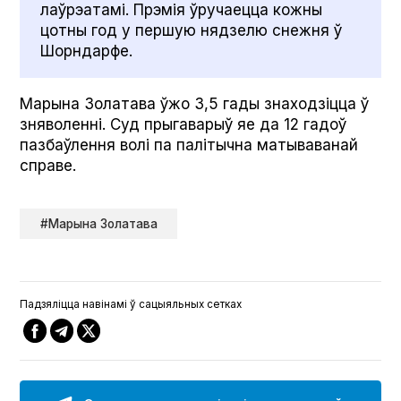
лаўрэатамі. Прэмія ўручаецца кожны
цотны год у першую нядзелю снежня ў
Шорндарфе.
Марына Золатава ўжо 3,5 гады знаходзіцца ў
зняволенні. Суд прыгаварыў яе да 12 гадоў
пазбаўлення волі па палітычна матываванай
справе.
#Марына Золатава
Падзяліцца навінамі ў сацыяльных сетках