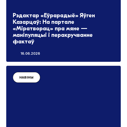
Рэдактар «Еўрарадыё» Яўген
Казарцаў: На партале
«Міратворац» пра мяне —
маніпуляцыі і перакручванне
фактаў
16.06.2026
НАВІНЫ