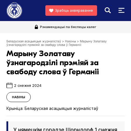
Зрабіць ахвяраванне
Рэкамендацыі па бяспецы калег
Беларуская асацыяцыя журналістаў
>
Навіны
>
Марыну Золатаву
ўзнагародзілі прэміяй за свабоду слова ў Германіі
Марыну Золатаву
ўзнагародзілі прэміяй за
свабоду слова ў Германіі
2 снежня 2024
НАВІНЫ
Крыніца:
Беларуская асацыяцыя журналістаў
У нямецкім горадзе Шорндорф 1 снежня