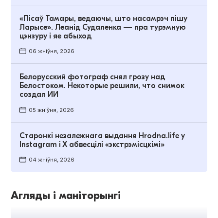
«Пісаў Тамары, ведаючы, што насамрэч пішу
Ларысе». Леанід Судаленка — пра турэмную
цэнзуру і яе абыход
06 жніўня, 2026
Белорусский фотограф снял грозу над
Белостоком. Некоторые решили, что снимок
создал ИИ
05 жніўня, 2026
Старонкі незалежнага выдання Hrodna.life у
Instagram і Х абвесцілі «экстрэмісцкімі»
04 жніўня, 2026
Агляды і маніторынгі