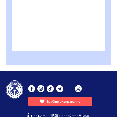
Зрабіць ахвяраванне
Пра БАЖ
Сяброўства ў БАЖ