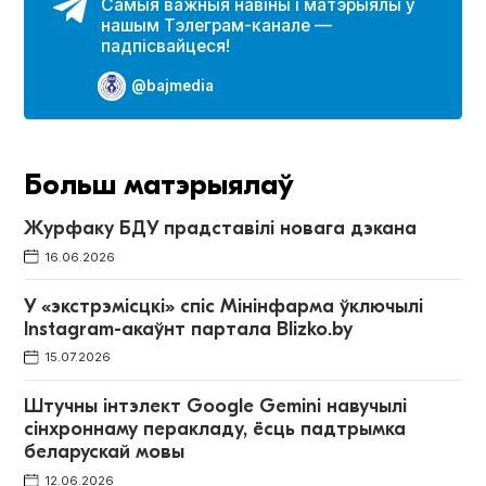
Самыя важныя навіны і матэрыялы ў
нашым Тэлеграм-канале —
падпісвайцеся!
@bajmedia
Больш матэрыялаў
Журфаку БДУ прадставілі новага дэкана
16.06.2026
У «экстрэмісцкі» спіс Мінінфарма ўключылі
Instagram-акаўнт партала Blizko.by
15.07.2026
Штучны інтэлект Google Gemini навучылі
сінхроннаму перакладу, ёсць падтрымка
беларускай мовы
12.06.2026