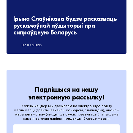
Ірына Слаўнікава будзе расказваць
рускамоўнай аўдыторыі пра
сапраўдную Беларусь
07.07.2026
Падпішыся на нашу
электронную рассылку!
Кожны чацвер мы дасылаем на электронную пошту
магчымасці (гранты, вакансіі, конкурсы, стыпендыі), анонсы
мерапрыемстваў (лекцыі, дыскусіі, прэзентацыі), а таксама
самыя важныя навіны і тэндэнцыі ў свеце медыя.