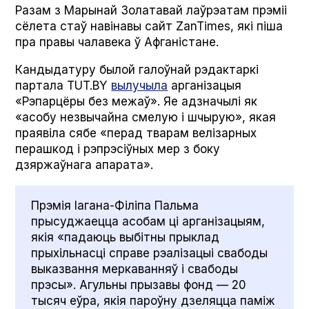
Разам з Марынай Золатавай лаўрэатам прэміі
сёлета стаў навінавы сайт Zan­Times, які піша
пра правы чалавека ў Афганістане.
Кандыдатуру былой галоўнай рэдактаркі
партала TUT.BY
вылучыла
арганізацыя
«Рэпарцёры без межаў». Яе адзначылі як
«асобу незвычайна смелую і шчырую», якая
праявіла сябе «перад тварам велізарных
перашкод і рэпрэсіўных мер з боку
дзяржаўнага апарата».
Прэмія Іагана-Філіпа Пальма
прысуджаецца асобам ці арганізацыям,
якія «падаюць выбітны прыклад
прыхільнасці справе рэалізацыі свабоды
выказвання меркаванняў і свабоды
прэсы». Агульны прызавы фонд — 20
тысяч еўра, якія пароўну дзеляцца паміж