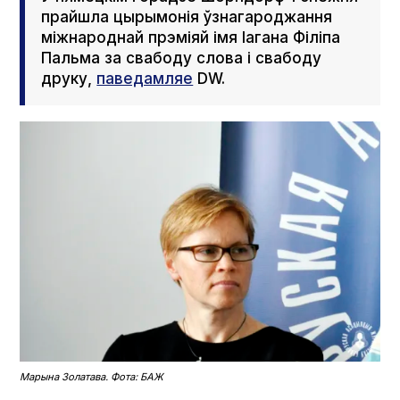
прайшла цырымонія ўзнагароджання
міжнароднай прэміяй імя Іагана Філіпа
Пальма за свабоду слова і свабоду
друку,
паведамляе
DW.
Марына Золатава. Фота: БАЖ