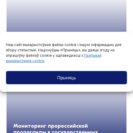
Наш сайт выкарыстоўвае файлы cookie і іншую інфармацыю для
збору статыстыкі. Націснуўшы «Прыняць», вы даяце згоду на
апрацоўку файлаў cookie у адпаведнасці з
Палітыкай
Праваабаронцы прызналі Юрыя
выкарыстання cookie
.
Трашчынскага палітвязнем
Прыняць
Мониторинг пророссийской
пропаганды в государственных