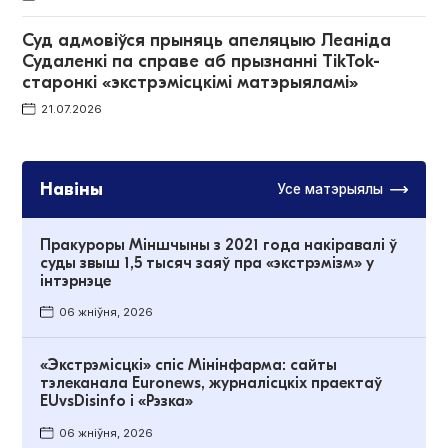
Суд адмовіўся прыняць апеляцыю Леаніда
Судаленкі па справе аб прызнанні TikTok-
старонкі «экстрэмісцкімі матэрыяламі»
21.07.2026
Навіны
Усе матэрыялы
Пракуроры Міншчыны з 2021 года накіравалі ў
суды звыш 1,5 тысяч заяў пра «экстрэмізм» у
інтэрнэце
06 жніўня, 2026
«Экстрэмісцкі» спіс Мінінфарма: сайты
тэлеканала Euronews, журналісцкіх праектаў
EUvsDisinfo і «Рэзка»
06 жніўня, 2026