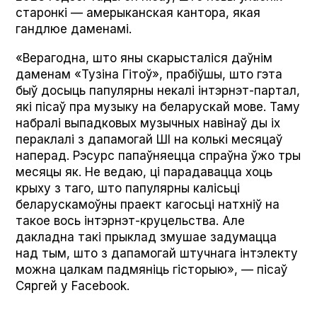
старонкі — амерыканская кантора, якая
гандлюе даменамі.
«Верагодна, што яны скарысталіся даўнім
даменам «Тузіна Гітоў», прабіўшы, што гэта
быў досыць папулярны некалі інтэрнэт-партал,
які пісаў пра музыку на беларускай мове. Таму
набралі выпадковых музычных навінаў ды іх
пераклалі з дапамогай ШІ на колькі месяцаў
наперад. Рэсурс папаўняецца спраўна ўжо тры
месяцы як. Не ведаю, ці парадавацца хоць
крыху з таго, што папулярны калісьці
беларускамоўны праект кагосьці натхніў на
такое вось інтэрнэт-круцельства. Але
дакладна такі прыклад змушае задумацца
над тым, што з дапамогай штучнага інтэлекту
можна цалкам падмяніць гісторыю», — пісаў
Сяргей у Face­book.