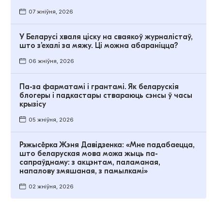
07 жніўня, 2026
У Беларусі хваля ціску на сваякоў журналістаў,
што з’ехалі за мяжу. Ці можна абараніцца?
06 жніўня, 2026
Па-за фарматамі і грантамі. Як беларускія
блогеры і падкастары ствараюць сэнсы ў часы
крызісу
05 жніўня, 2026
Рэжысёрка Жэня Давідзенка: «Мне падабаецца,
што беларуская мова можа жыць па-
сапраўднаму: з акцэнтам, паламаная,
напалову змяшаная, з памылкамі»
02 жніўня, 2026