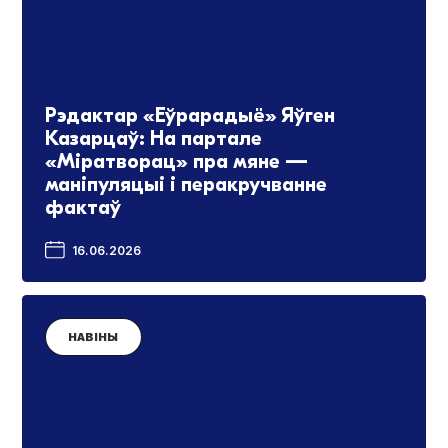
Рэдактар «Еўрарадыё» Яўген
Казарцаў: На партале
«Міратворац» пра мяне —
маніпуляцыі і перакручванне
фактаў
16.06.2026
НАВІНЫ