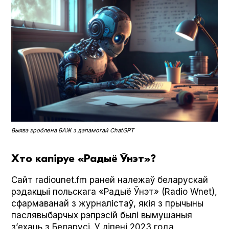
Выява зроблена БАЖ з дапамогай Chat­G­PT
Хто капіруе «Радыё Ўнэт»?
Сайт radiounet.fm раней належаў беларускай
рэдакцыі польскага «Радыё Ўнэт» (Radio Wnet),
сфармаванай з журналістаў, якія з прычыны
паслявыбарчых рэпрэсій былі вымушаныя
з’ехаць з Беларусі. У ліпені 2023 года