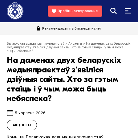
Зрабіць ахвяраванне
Рэкамендацыі па бяспецы калег
Беларуская асацыяцыя журналістаў
>
Акцэнты
>
На даменах двух беларускіх
медыяпраектаў з’явіліся дзіўныя сайты. Хто за гэтым стаіць і ў чым можа
быць небяспека?
На даменах двух беларускіх
медыяпраектаў з’явіліся
дзіўныя сайты. Хто за гэтым
стаіць і ў чым можа быць
небяспека?
5 чэрвеня 2026
АКЦЭНТЫ
Крыніца:
Беларуская асацыяцыя журналістаў