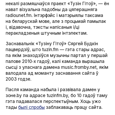
некалі размяшчаўся праект «Тузін Гітоў», — ён
нават візуальна падобны да цяперашняга
radiounet.fm. Інтэрфэйс і матэрыялы таксама
на беларускай мове, але з процьмай памылак
і, відавочна, тэксты напісаныя і/ці
перакладзеныя штучным інтэлектам.
Заснавальнік «Тузіну Гітоў» Сяргей Будкін
пацвердзіў, што tuzin.fm — гэта стары адрас,
па якім знаходзіўся музычны партал у першай
палове 2010‑х гадоў, калі каманда вырашыла
сысці з уласнага дамена music.fromby.net, якім
валодала ад моманту заснавання сайта ў
2003 годзе.
Пасля каманда набыла і развівала дамен у
зоне.by па адрасе tuzinfm.by, бо 10 гадоў таму
гэта падавалася перспектыўным. Хоць ужо
тады
былі спробы
заблакаваць працу сайта.