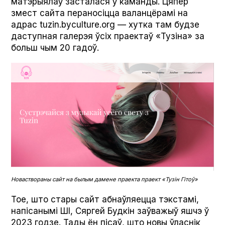
матэрыялаў засталася ў каманды. Цяпер
змест сайта пераносіцца валанцёрамі на
адрас tuzin.byculture.org — хутка там будзе
даступная галерэя ўсіх праектаў «Тузіна» за
больш чым 20 гадоў.
Новаствораны сайт на былым дамене праекта праект «Тузін Гітоў»
Тое, што стары сайт абнаўляецца тэкстамі,
напісанымі ШІ, Сяргей Будкін заўважыў яшчэ ў
2023 годзе. Тады ён пісаў, што новы ўласнік