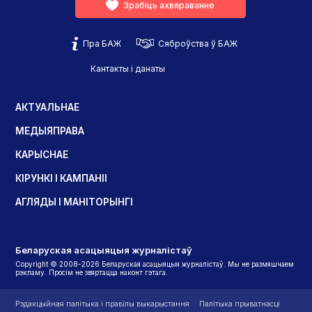
Зрабіць ахвяраванне
Пра БАЖ
Сяброўства ў БАЖ
Кантакты і данаты
АКТУАЛЬНАЕ
МЕДЫЯПРАВА
КАРЫСНАЕ
КІРУНКІ І КАМПАНІІ
АГЛЯДЫ І МАНІТОРЫНГІ
Беларуская асацыяцыя журналістаў
Copyright © 2008-2026 Беларуская асацыяцыя журналістаў. Мы не размяшчаем
рэкламу. Просім не звяртацца наконт гэтага.
Рэдакцыйная палітыка і правілы выкарыстання
Палітыка прыватнасці