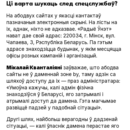
Ці варта шукаць след спецслужбаў?
На абодвух сайтах у якасці кантактаў
пазначаныя электронныя скрыні. На лісты на
іх, аднак, ніхто не адказвае. «Радыё Ўнэт»
нават дае свой адрас: 220034, г. Мінск, вул.
Чапаева, 3, Рэспубліка Беларусь. Па гэтым
адрасе знаходзіцца будынак, у якім месцяцца
офісы розных кампаній і арганізацый.
Мікалай Кванталіяні
заўважае, што абодва
сайты не ў даменнай зоне by, таму адзін са
шляхоў доступу да іх — праз адміністратара:
«Умоўна кажучы, калі адмін фізічна
знаходзіўся ў Беларусі, яго затрымалі і
атрымалі доступ да дамена. Гэта магчымае
развіццё падзей у падобнай сітуацыі».
Другі шлях, найбольш верагодны ў дадзенай
сітуацыі, — калі ўласнік дамена перастае яго