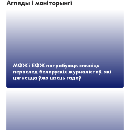
Агляды і маніторынгі
МФЖ і ЕФЖ патрабуюць спыніць
пераслед беларускіх журналістаў, які
цягнецца ўжо шэсць гадоў