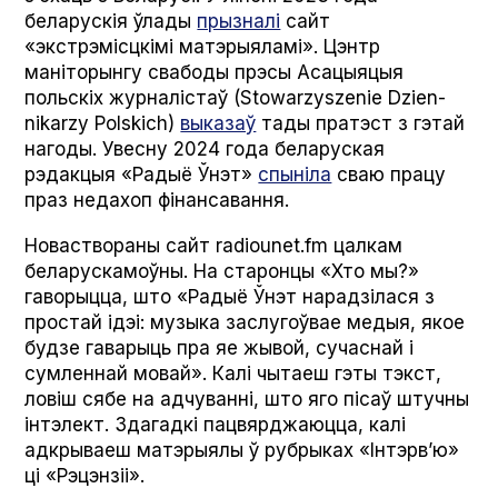
беларускія ўлады
прызналі
сайт
«экстрэмісцкімі матэрыяламі». Цэнтр
маніторынгу свабоды прэсы Асацыяцыя
польскіх журналістаў (Sto­warzysze­nie Dzi­en­
nikarzy Pol­s­kich)
выказаў
тады пратэст з гэтай
нагоды. Увесну 2024 года беларуская
рэдакцыя «Радыё Ўнэт»
спыніла
сваю працу
праз недахоп фінансавання.
Новаствораны сайт radiounet.fm цалкам
беларускамоўны. На старонцы «Хто мы?»
гаворыцца, што «Радыё Ўнэт нарадзілася з
простай ідэі: музыка заслугоўвае медыя, якое
будзе гаварыць пра яе жывой, сучаснай і
сумленнай мовай». Калі чытаеш гэты тэкст,
ловіш сябе на адчуванні, што яго пісаў штучны
інтэлект. Здагадкі пацвярджаюцца, калі
адкрываеш матэрыялы ў рубрыках «Інтэрв’ю»
ці «Рэцэнзіі».