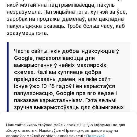
якой мэтай яна падтрымліваецца, пакуль
незразумела. Патэнцыйна гэта, хутчэй за ўсё,
заробак на продажы даменаў, але дакладна
пакуль цяжка сказаць. Трэба больш часу, каб
зразумець гэта.
Часта сайты, якія добра індэксуюцца ў
Google, перахопліваюцца для
выкарыстання ў нейкіх махлярскіх
схемах. Калі вы купляеце добра
праіндэксаваны дамен, на якім сайт
існуе ўжо 10–15 гадоў і ён карыстаўся
папулярнасцю, Google пра яго ведае і
паказвае карыстальнікам. Гэта вельмі
зручна выкарыстоўваць для фішынгавых
атак», — зазначае Мікалай Кванталіяні.
Наш сайт выкарыстоўвае файлы cookie і іншую інфармацыю для
збору статыстыкі. Націснуўшы «Прыняць», вы даяце згоду на
Уласнікам сайтаў беларускіх праектаў
апрацоўку файлаў cookie у адпаведнасці з
Палітыкай