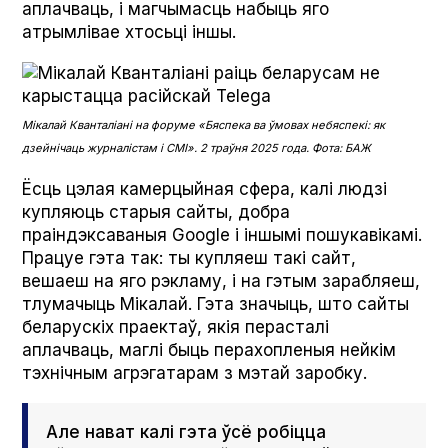
аплачваць, і магчымасць набыць яго
атрымлівае хтосьці іншы.
Мікалай Кванталіані на форуме «Бяспека ва ўмовах небяспекі: як
дзейнічаць журналістам і СМІ». 2 траўня 2025 года. Фота: БАЖ
Ёсць цэлая камерцыйная сфера, калі людзі
купляюць старыя сайты, добра
праіндэксаваныя Google і іншымі пошукавікамі.
Працуе гэта так: ты купляеш такі сайт,
вешаеш на яго рэкламу, і на гэтым зарабляеш,
тлумачыць Мікалай. Гэта значыць, што сайты
беларускіх праектаў, якія перасталі
аплачваць, маглі быць перахопленыя нейкім
тэхнічным агрэгатарам з мэтай заробку.
Але нават калі гэта ўсё робіцца