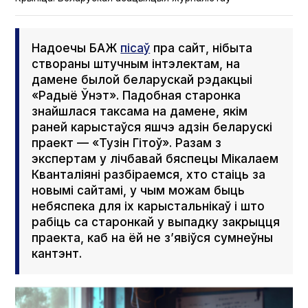
Надоечы БАЖ
пісаў
пра сайт, нібыта
створаны штучным інтэлектам, на
дамене былой беларускай рэдакцыі
«Радыё Ўнэт». Падобная старонка
знайшлася таксама на дамене, якім
раней карыстаўся яшчэ адзін беларускі
праект — «Тузін Гітоў». Разам з
экспертам у лічбавай бяспецы Мікалаем
Кванталіяні разбіраемся, хто стаіць за
новымі сайтамі, у чым можам быць
небяспека для іх карыстальнікаў і што
рабіць са старонкай у выпадку закрыцця
праекта, каб на ёй не з’явіўся сумнеўны
кантэнт.