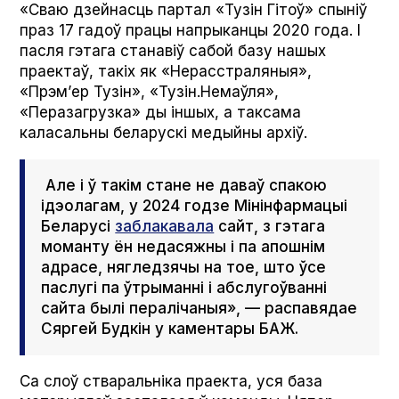
«Сваю дзейнасць партал «Тузін Гітоў» спыніў
праз 17 гадоў працы напрыканцы 2020 года. І
пасля гэтага станавіў сабой базу нашых
праектаў, такіх як «Нерасстраляныя»,
«Прэм’ер Тузін», «Тузін.Немаўля»,
«Перазагрузка» ды іншых, а таксама
каласальны беларускі медыйны архіў.
Але і ў такім стане не даваў спакою
ідэолагам, у 2024 годзе Мінінфармацыі
Беларусі
заблакавала
сайт, з гэтага
моманту ён недасяжны і па апошнім
адрасе, нягледзячы на тое, што ўсе
паслугі па ўтрыманні і абслугоўванні
сайта былі пералічаныя», — распавядае
Сяргей Будкін у каментары БАЖ.
Са слоў стваральніка праекта, уся база