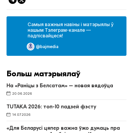
Самыя важныя навіны і матэрыялы ў
нашым Тэлеграм-канале —
падпісвайцеся!
@bajmedia
Больш матэрыялаў
На «Раніцы з Белсатам» – новая вядоўца
20.06.2026
TUTAKA 2026: топ-10 падзей фэсту
14.07.2026
«Для Беларусі цяпер важна ўжо думаць пра