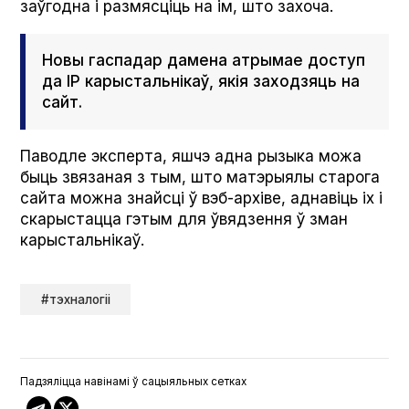
заўгодна і размясціць на ім, што захоча.
Новы гаспадар дамена атрымае доступ
да ІР карыстальнікаў, якія заходзяць на
сайт.
Паводле эксперта, яшчэ адна рызыка можа
быць звязаная з тым, што матэрыялы старога
сайта можна знайсці ў вэб-архіве, аднавіць іх і
скарыстацца гэтым для ўвядзення ў зман
карыстальнікаў.
#тэхналогіі
Падзяліцца навінамі ў сацыяльных сетках