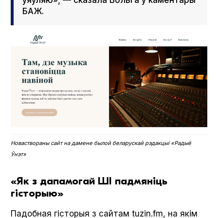
БАЖ.
Новаствораны сайт на дамене былой беларускай рэдакцыі «Радыё
Ўнэт»
«Як з дапамогай ШІ падмяніць
гісторыю»
Падобная гісторыя з сайтам tuzin.fm, на якім