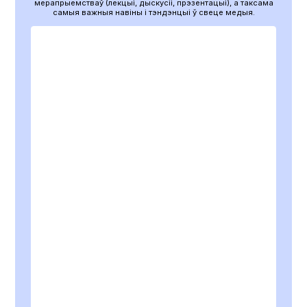
мерапрыемстваў (лекцыі, дыскусіі, прэзентацыі), а таксама
самыя важныя навіны і тэндэнцыі ў свеце медыя.