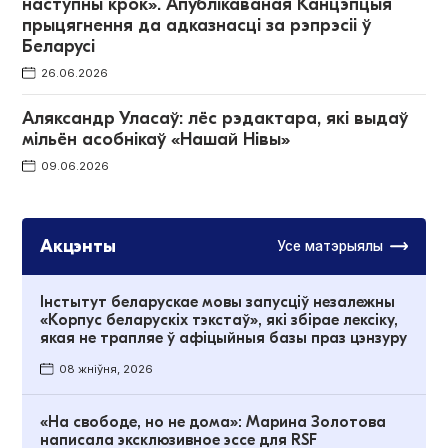
наступны крок». Апублікаваная Канцэпцыя
прыцягнення да адказнасці за рэпрэсіі ў
Беларусі
26.06.2026
Аляксандр Уласаў: лёс рэдактара, які выдаў
мільён асобнікаў «Нашай Нівы»
09.06.2026
Акцэнты
Усе матэрыялы
Інстытут беларускае мовы запусціў незалежны
«Корпус беларускіх тэкстаў», які збірае лексіку,
якая не трапляе ў афіцыйныя базы праз цэнзуру
08 жніўня, 2026
«На свободе, но не дома»: Марина Золотова
написала эксклюзивное эссе для RSF