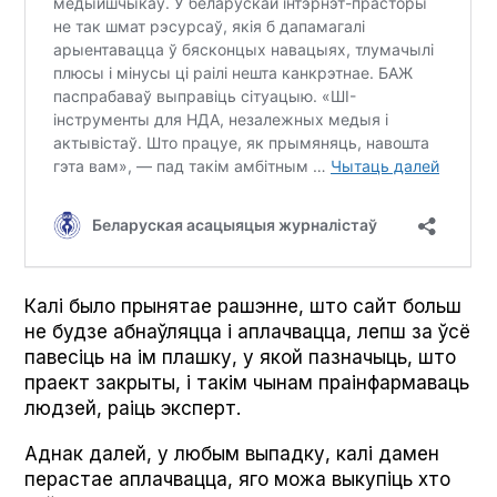
Калі было прынятае рашэнне, што сайт больш
не будзе абнаўляцца і аплачвацца, лепш за ўсё
павесіць на ім плашку, у якой пазначыць, што
праект закрыты, і такім чынам праінфармаваць
людзей, раіць эксперт.
Аднак далей, у любым выпадку, калі дамен
перастае аплачвацца, яго можа выкупіць хто