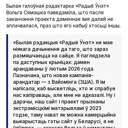
Былая галоўная рэдактарка «Радыё Ўнэт»
Вольга Сямашка паведаміла, што пасля
заканчэння праекта даменнае імя далей не
аплачвалася, праз што яго набыў хтосьці іншы.
«Былая рэдакцыя «Радыё Ўнэт» не мае
ніякага дачынення да таго, што зараз
размяшчаецца на сайце. Я паглядзела
па даступных крыніцах: дамен
арандаваны ў лютым 2026 года.
Пазначана, што новая кампанія-
арандатар — з Вайомінга (ЗША). Я ім
напісала, каб высветліць, хто ж спрабуе
нас капіраваць, але мне не адказалі. Ну і
дарэчы, наш сайт і праект прызнаны
экстрэмісцкімі матэрыяламі ў 2023
годзе, таму нават як можна камерцыйна
выкарыстаць гэты сайт у Беларусі, я не
ўяўляю», — сказала Вольга ў каментары