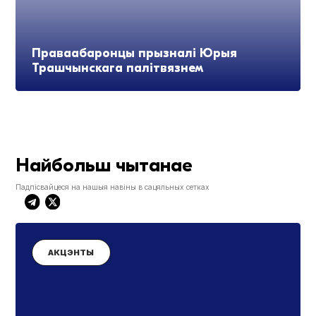
Праваабаронцы прызналі Юрыя
Трашчынскага палітвязнем
Найбольш чытанае
Падпісвайцеся на нашыя навіны в сацяльных сетках
АКЦЭНТЫ