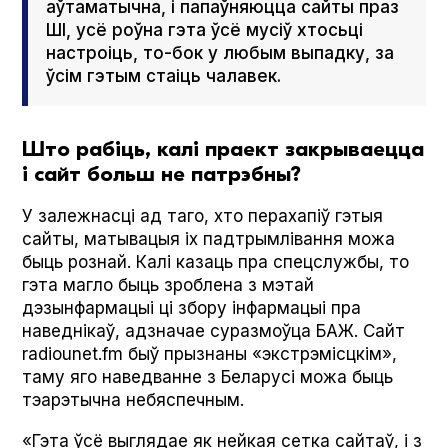
аўтаматычна, і папаўняюцца сайты праз
ШІ, усё роўна гэта ўсё мусіў хтосьці
настроіць, то-бок у любым выпадку, за
ўсім гэтым стаіць чалавек.
Што рабіць, калі праект закрываецца
і сайт больш не патрэбны?
У залежнасці ад таго, хто перахапіў гэтыя
сайты, матывацыя іх падтрымлівання можа
быць рознай. Калі казаць пра спецслужбы, то
гэта магло быць зроблена з мэтай
дэзынфармацыі ці збору інфармацыі пра
наведнікаў, адзначае суразмоўца БАЖ. Сайт
radiounet.fm быў прызнаны «экстрэмісцкім»,
таму яго наведванне з Беларусі можа быць
тэарэтычна небяспечным.
«Гэта ўсё выглядае як нейкая сетка сайтаў, і з