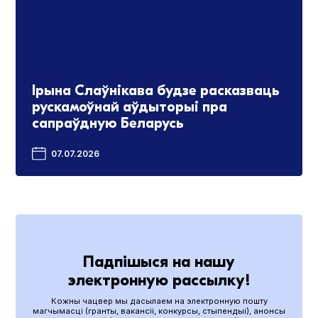
Ірына Слаўнікава будзе расказваць
рускамоўнай аўдыторыі пра
сапраўдную Беларусь
07.07.2026
Падпішыся на нашу
электронную рассылку!
Кожны чацвер мы дасылаем на электронную пошту
магчымасці (гранты, вакансіі, конкурсы, стыпендыі), анонсы