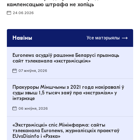
кампенсацыю штрафа не хопіць
24.06.2026
Навіны
Усе матэрыялы
Euronews асудзіў рашэнне Беларусі прызнаць
сайт тэлеканала «экстрэмісцкім»
07 жніўня, 2026
Пракуроры Міншчыны з 2021 года накіравалі ў
суды звыш 1,5 тысяч заяў пра «экстрэмізм» у
інтэрнэце
06 жніўня, 2026
«Экстрэмісцкі» спіс Мінінфарма: сайты
тэлеканала Euronews, журналісцкіх праектаў
EUvsDisinfo і «Рэзка»