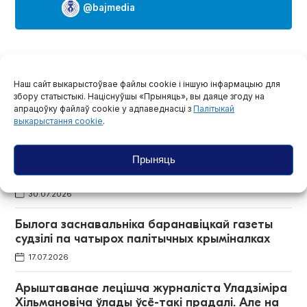
@bajmedia
Больш матэрыялаў
Наш сайт выкарыстоўвае файлы cookie і іншую інфармацыю для
Дэпутат з Германіі стаў сімвалічным хросным
збору статыстыкі. Націснуўшы «Прыняць», вы даяце згоду на
апрацоўку файлаў cookie у адпаведнасці з
Палітыкай
Дзяніса Івашына
выкарыстання cookie
.
22.06.2026
Прыняць
У Варшаве пройдзе футбольны турнір «Кубак
Мелказёрава»
30.07.2026
Былога заснавальніка баранавіцкай газеты
судзілі па чатырох палітычных крыміналках
17.07.2026
Арыштаванае лецішча журналіста Уладзіміра
Хільмановіча ўлады ўсё-такі прадалі. Але на