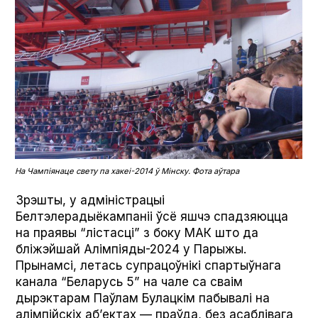
На Чампіянаце свету па хакеі-2014 ў Мінску. Фота аўтара
Зрэшты, у адміністрацыі
Белтэлерадыёкампаніі ўсё яшчэ спадзяюцца
на праявы “лістасці” з боку МАК што да
бліжэйшай Алімпіяды-2024 у Парыжы.
Прынамсі, летась супрацоўнікі спартыўнага
канала “Беларусь 5” на чале са сваім
дырэктарам Паўлам Булацкім пабывалі на
алімпійскіх аб’ектах — праўда, без асаблівага