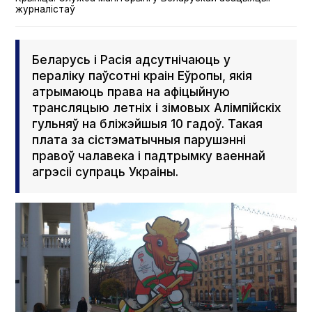
журналістаў
Беларусь і Расія адсутнічаюць у
пераліку паўсотні краін Еўропы, якія
атрымаюць права на афіцыйную
трансляцыю летніх і зімовых Алімпійскіх
гульняў на бліжэйшыя 10 гадоў. Такая
плата за сістэматычныя парушэнні
правоў чалавека і падтрымку ваеннай
агрэсіі супраць Украіны.