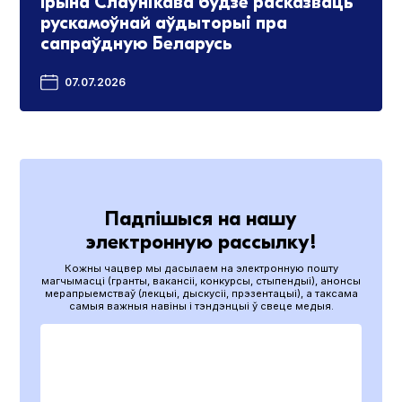
Ірына Слаўнікава будзе расказваць
рускамоўнай аўдыторыі пра
сапраўдную Беларусь
07.07.2026
Падпішыся на нашу
электронную рассылку!
Кожны чацвер мы дасылаем на электронную пошту
магчымасці (гранты, вакансіі, конкурсы, стыпендыі), анонсы
мерапрыемстваў (лекцыі, дыскусіі, прэзентацыі), а таксама
самыя важныя навіны і тэндэнцыі ў свеце медыя.