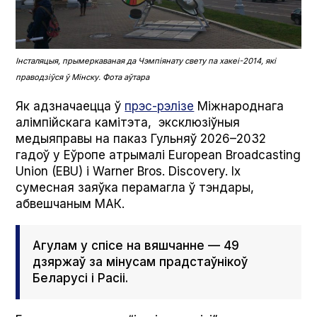
Інсталяцыя, прымеркаваная да Чэмпіянату свету па хакеі-2014, які
праводзіўся ў Мінску. Фота аўтара
Як адзначаецца ў
прэс-рэлізе
Міжнароднага
алімпійскага камітэта, эксклюзіўныя
медыяправы на паказ Гульняў 2026–2032
гадоў у Еўропе атрымалі Euro­pean Broad­cast­ing
Union (EBU) і Warn­er Bros. Dis­cov­ery. Іх
сумесная заяўка перамагла ў тэндары,
абвешчаным МАК.
Агулам у спісе на вяшчанне — 49
дзяржаў за мінусам прадстаўнікоў
Беларусі і Расіі.