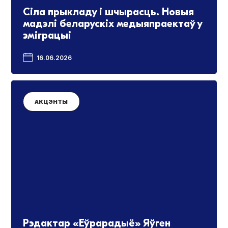
Сіла прыкладу і шчырасць. Новыя
мадэлі беларускіх медыяпраектаў у
эміграцыі
16.06.2026
АКЦЭНТЫ
Рэдактар «Еўрарадыё» Яўген