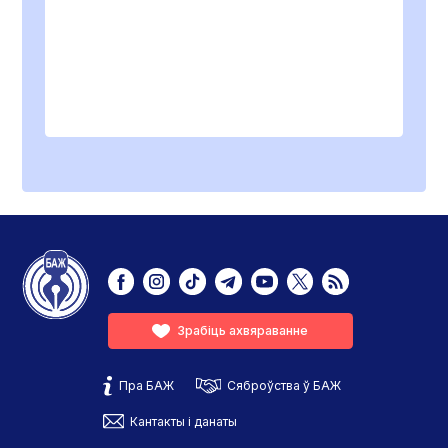
Зрабіць ахвяраванне
Пра БАЖ
Сяброўства ў БАЖ
Кантакты і данаты