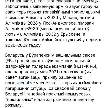
Гэта азначае, што “ізгоі-саюзнікі” не змогуць
забяспечыць мільённую армію заўзятараў на
сваіх тэрыторыях тэлевізійнымі трансляцыямі
з зімовай Алімпіяды-2026 у Мілане, летняй
Алімпіяды-2028 у Лос-Анджэлесе, зімовай
Алімпіяды-2030 (месца агучаць сёлета ў
лютым), Алімпіяды-2032 у Брысбене, а
таксама Юнацкіх Алімпійскіх гульняў у перыяд
2026–2032 гадоў.
Беларусь у Еўрапейскім вяшчальным саюзе
(EBU) раней прадстаўляла Нацыянальнай
дзяржаўная тэлерадыёкампанія (НДТРК РБ),
але напрыканцы мая 2021 года выканаўчы
савет арганізацыі прыняў рашэнне аб
прыпыненні
яе членства — з прычыны імклівага
пагаршэння сітуацыі са свабодай слова ў
Беларусі і ганебнай практыкі прымусовых
“пакаяльных” відэа затрыманых апанентаў
рэжыму.