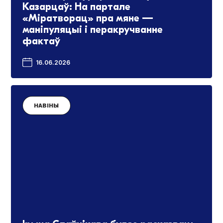
Казарцаў: На партале
«Міратворац» пра мяне —
маніпуляцыі і перакручванне
фактаў
16.06.2026
НАВІНЫ