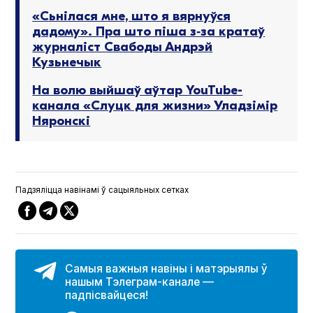
«Сьнілася мне, што я вярнуўся
дадому». Пра што піша з‑за кратаў
журналіст Свабоды Андрэй
Кузьнечык
На волю выйшаў аўтар YouTube-
канала «Слуцк для жизни» Уладзімір
Няронскі
Падзяліцца навінамі ў сацыяльных сетках
Самыя важныя навіны і матэрыялы ў
нашым Тэлеграм-канале —
падпісвайцеся!