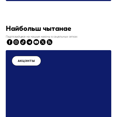
Найбольш чытанае
Падпісвайцеся на нашыя навіны в сацяльных сетках
АКЦЭНТЫ