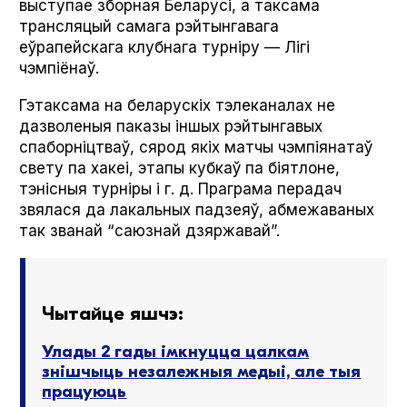
выступае зборная Беларусі, а таксама
трансляцый самага рэйтынгавага
еўрапейскага клубнага турніру — Лігі
чэмпіёнаў.
Гэтаксама на беларускіх тэлеканалах не
дазволеныя паказы іншых рэйтынгавых
спаборніцтваў, сярод якіх матчы чэмпіянатаў
свету па хакеі, этапы кубкаў па біятлоне,
тэнісныя турніры і г. д. Праграма перадач
звялася да лакальных падзеяў, абмежаваных
так званай “саюзнай дзяржавай”.
Чытайце яшчэ:
Улады 2 гады імкнуцца цалкам
знішчыць незалежныя медыі, але тыя
працуюць