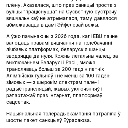
плёну. Аказалася, што праз санкцыі проста з
вуліцы “праціснуцца” на Сусветную сустрэчу
вяшчальнікаў не атрымалася, таму давялося
абмежавацца відамі Эйфелевай вежы.
А ўжо пачынаючы з 2026 года, калі EBU пачне
валодаць правамі вяшчання на тэлебачанні і
лічбавых платформах, беларускія шанцы
зводзяцца да нуля. Кожны легальны чалец, за
выключэннем Беларусі і Расіі, зможа
трансляваць больш за 200 гадзін летніх
Алімпійскіх гульняў і не менш за 100 гадзін
зімовых — з шырокім спектрам тэле- і
радыётрансляцый, жывых уключэнняў і
рэпартажаў праз інтэрнэт, платформаў
сацсетак.
Нацыянальная тэлерадыёкампанія патрапіла ў
шосты пакет санкцыяў Еўрасаюза.