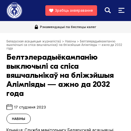
Зрабіць ахвяраванне
Рэкамендацыі па бяспецы калег
Беларуская асацыяцыя журналістаў
>
Навіны
>
Белтэлерадыёкампанію
выключылі са спіса вяшчальнікаў на бліжэйшыя Алімпіяды — ажно да 2032
года
Белтэлерадыёкампанію
выключылі са спіса
вяшчальнікаў на бліжэйшыя
Алімпіяды — ажно да 2032
года
17 студзеня 2023
НАВІНЫ
Крыніца:
Служба маніторынгу Беларускай асацыяцыі