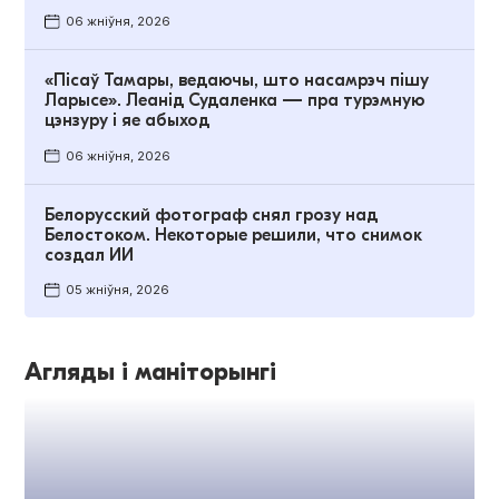
06 жніўня, 2026
«Пісаў Тамары, ведаючы, што насамрэч пішу
Ларысе». Леанід Судаленка — пра турэмную
цэнзуру і яе абыход
06 жніўня, 2026
Белорусский фотограф снял грозу над
Белостоком. Некоторые решили, что снимок
создал ИИ
05 жніўня, 2026
Агляды і маніторынгі