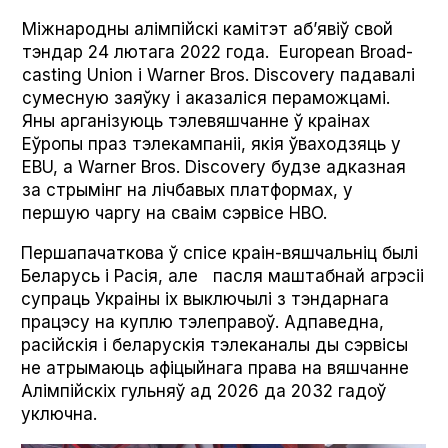
Міжнародны алімпійскі камітэт аб’явіў свой
тэндар 24 лютага 2022 года. Euro­pean Broad­
cast­ing Union і Warn­er Bros. Dis­cov­ery падавалі
сумесную заяўку і аказаліся пераможцамі.
Яны арганізуюць тэлевяшчанне ў краінах
Еўропы праз тэлекампаніі, якія ўваходзяць у
EBU, а Warn­er Bros. Dis­cov­ery будзе адказная
за стрымінг на лічбавых платформах, у
першую чаргу на сваім сэрвісе HBO.
Першапачаткова ў спісе краін-вяшчальніц былі
Беларусь і Расія, але пасля маштабнай агрэсіі
супраць Украіны іх выключылі з тэндарнага
працэсу на куплю тэлеправоў. Адпаведна,
расійскія і беларускія тэлеканалы ды сэрвісы
не атрымаюць афіцыйнага права на вяшчанне
Алімпійскіх гульняў ад 2026 да 2032 гадоў
уключна.