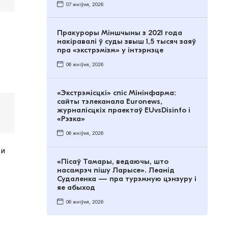
07 жніўня, 2026
Пракуроры Міншчыны з 2021 года
накіравалі ў суды звыш 1,5 тысяч заяў
пра «экстрэмізм» у інтэрнэце
06 жніўня, 2026
«Экстрэмісцкі» спіс Мінінфарма:
сайты тэлеканала Euronews,
журналісцкіх праектаў EUvsDisinfo і
«Рэзка»
06 жніўня, 2026
 и
«Пісаў Тамары, ведаючы, што
насамрэч пішу Ларысе». Леанід
Судаленка — пра турэмную цэнзуру і
яе абыход
06 жніўня, 2026