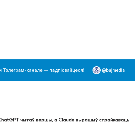
 Тэлеграм-канале — падпісвайцеся!
@bajmedia
 ChatGPT чытаў вершы, а Claude вырашыў страйкаваць