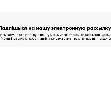
2026
07.07.2026
Падпішыся на нашу электронную рассылку
асылаем на электронную пошту магчымасці (гранты, вакансіі, конкурсы, 
лекцыі, дыскусіі, прэзентацыі), а таксама самыя важныя навіны і тэндэнц