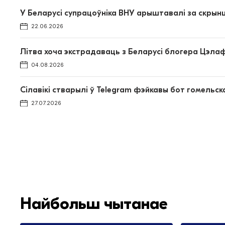
У Беларусі супрацоўніка ВНУ арыштавалі за скрын
22.06.2026
Літва хоча экстрадаваць з Беларусі блогера Цэлаф
04.08.2026
Сілавікі стварылі ў Telegram фэйкавы бот гомель
27.07.2026
Найбольш чытанае