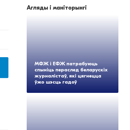
Агляды і маніторынгі
МФЖ і ЕФЖ патрабуюць
спыніць пераслед беларускіх
журналістаў, які цягнецца
ўжо шэсць гадоў