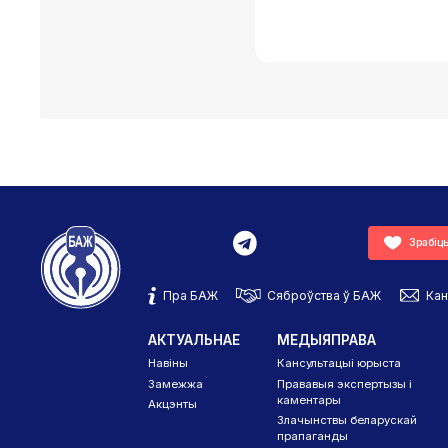
Зрабіц
Пра БАЖ
Сяброўства ў БАЖ
Кан
АКТУАЛЬНАЕ
МЕДЫЯПРАВА
Навіны
Кансультацыі юрыста
Замежжа
Прававыя экспертызы і
каментары
Акцэнты
Злачынствы беларускай
прапаганды