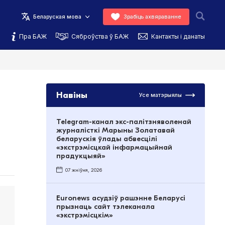
Беларуская мова
Зрабіць ахвяраванне
Пра БАЖ
Сяброўства ў БАЖ
Кантакты і данаты
Навіны
Усе матэрыялы
Telegram-канал экс-палітзняволенай
журналісткі Марыны Золатавай
беларускія ўлады абвесцілі
«экстрэмісцкай інфармацыйнай
прадукцыяй»
07 жніўня, 2026
Euronews асудзіў рашэнне Беларусі
прызнаць сайт тэлеканала
«экстрэмісцкім»