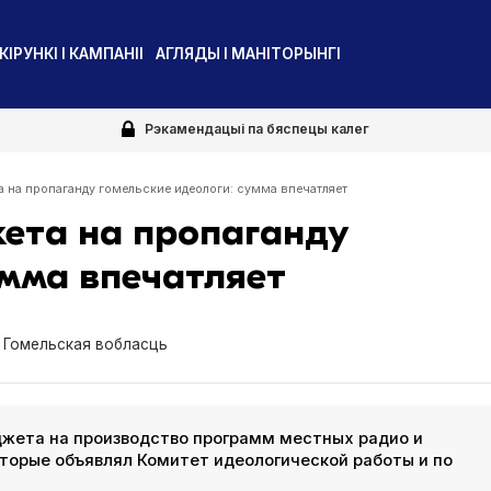
КІРУНКІ І КАМПАНІІ
АГЛЯДЫ І МАНІТОРЫНГІ
Рэкамендацыі па бяспецы калег
а на пропаганду гомельские идеологи: сумма впечатляет
жета на пропаганду
умма впечатляет
Гомельская вобласць
жета на производство программ местных радио и
оторые объявлял Комитет идеологической работы и по