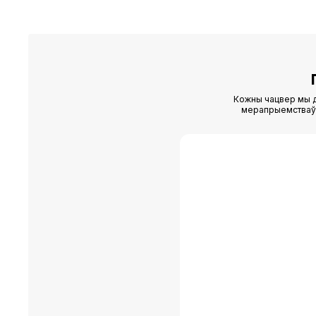
16.06.2026
16.06.
Кожны чацвер мы д
мерапрыемстваў (