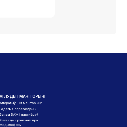
АГЛЯДЫ І МАНІТОРЫНГІ
Аператыўныя маніторынгі
Гадавыя справаздачы
Заявы БАЖ і партнёраў
Даклады і рэйтынгі пра
медыясферу