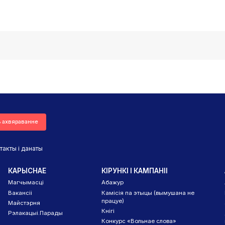
ь ахвяраванне
такты і данаты
КАРЫСНАЕ
КІРУНКІ І КАМПАНІІ
Магчымасці
Абажур
Вакансіі
Камісія па этыцы (вымушана не
працуе)
Майстэрня
Кнігі
Рэлакацыі.Парады
Конкурс «Вольнае слова»