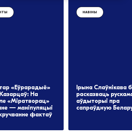
НТЫ
НАВІНЫ
тар «Еўрарадыё»
Ірына Слаўнікава 
 Казарцаў: На
расказваць рускам
ле «Міратворац»
аўдыторыі пра
яне — маніпуляцыі
сапраўдную Белар
акручванне фактаў