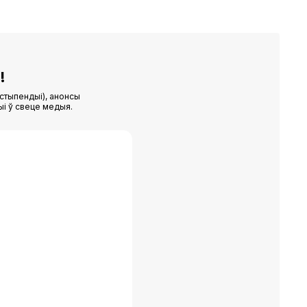
!
стыпендыі), анонсы
ыі ў свеце медыя.