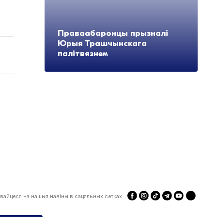
Праваабаронцы прызналі
Юрыя Трашчынскага
палітвязнем
вайцеся на нашыя навіны в сацяльных сетках