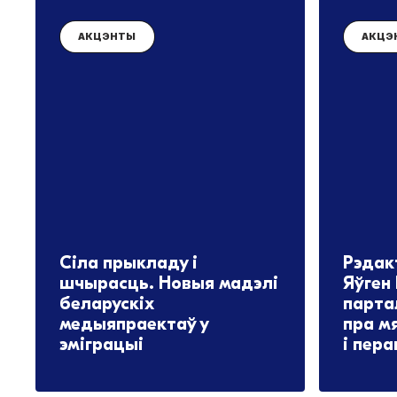
АКЦЭНТЫ
АКЦЭ
Сіла прыкладу і
Рэдак
шчырасць. Новыя мадэлі
Яўген
беларускіх
парта
медыяпраектаў у
пра м
эміграцыі
і пер