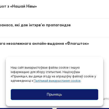
шот з «Нашай Нівы»
анаса, які дае інтэрв’ю прапагандзе
скага незалежнага анлайн-выдання «Флагшток»
Наш сайт выкарыстоўвае файлы cookie і іншую
інфармацыю для збору статыстыкі. Націснуўшы
«Прыняць», вы даяце згоду на апрацоўку файлаў cookie у
адпаведнасці з
Палітыкай выкарыстання cookie
.
Прыняць
Падпіс