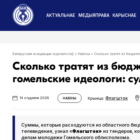
АКТУАЛЬНАЕ
МЕДЫЯПРАВА
КАРЫСНАЕ
Беларуская асацыяцыя журналістаў
>
Навіны
>
Сколько тратят из бюджет
Сколько тратят из бюд
гомельские идеологи: с
Флагшток
Крыніца:
14 студзеня 2026
НАВІНЫ
Суммы, которые расходуются из областного бюд
телевидения, узнал «
Флагшток»
из тендеров, к
делам молодежи Гомельского облисполкома.