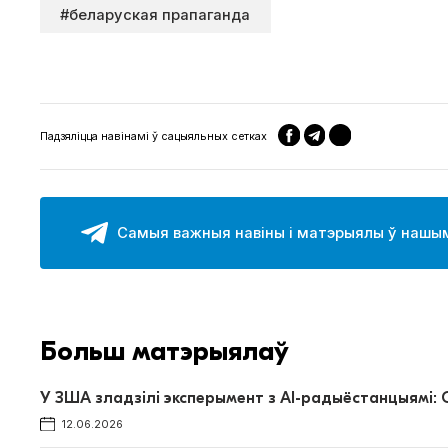
#беларуская прапаганда
Падзяліцца навінамі ў сацыяльных сетках
Самыя важныя навіны і матэрыялы ў нашым
Больш матэрыялаў
У ЗША зладзілі эксперымент з AI-радыёстанцыямі:
12.06.2026